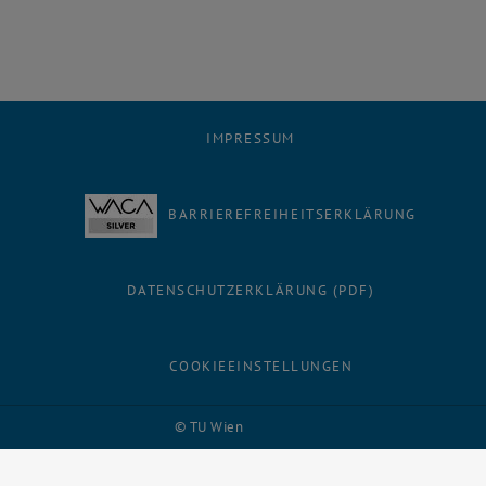
IMPRESSUM
BARRIEREFREIHEITSERKLÄRUNG
DATENSCHUTZERKLÄRUNG (PDF)
COOKIEEINSTELLUNGEN
Facebook
LinkedIn
YouTube
Instagram
Bluesky
© TU Wien
# 116210