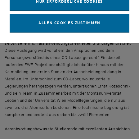
Im Zuge dieser Forschung entstand auch eine Software mit dem
NUR ERFORDERLICHE COOKIES
Namen „MatCalc“, die in laufenden Forschungsprojekten konsequent
weiter entwickelt wird. Darüber hinaus ist im Rahmen des CD-
Labors speziell die Ausscheidungsbildung (Precipitation) in
ALLEN COOKIES ZUSTIMMEN
Metallen ein Thema. Als Firmenpartner sind unter anderem die
voestalpine Stahl AG und die Böhler-Uddeholm AG beteiligt. „Ich
selbst sehe mich als anwendungsorientierten Grundlagenforscher.
Diese Auslegung wird vor allem den Ansprüchen und dem
Forschungsverständnis eines CD-Labors gerecht.“ Ein derzeit
laufendes FWF-Projekt beschäftigt sich darüber hinaus mit der
Keimbildung und ersten Stadien der Ausscheidungsbildung in
Metallen. Im Unterschied zum CD-Labor, wo industrielle
Legierungen herangezogen werden, untersuchen Ernst Kozeschnik
und sein Team in Zusammenarbeit mit der Montanuniversität
Leoben und der Universität Wien Modelllegierungen, die nur aus
zwei bis drei Atomsorten bestehen. Eine technische Legierung ist
komplexer und besteht aus sieben bis zwölf Elementen.
Verantwortungsbewusste Studierende mit exzellenten Aussichten