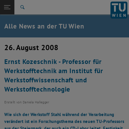
Studium
Seitennavigation öffnen
TU Login
Forschung
Suche
International
Quicklinks
Alle News an der TU Wien
Quicklinks-Menü umschalten
Karriere
Zur 1. Menü Ebene
Alle News
26. August 2008
Zurück zur letzten Ebene:
TU Wien Startseite
Zurück: Subseiten von TU Wien Startseite auflisten
Ernst Kozeschnik - Professor für
Übersicht
Werkstofftechnik am Institut für
Werkstoffwissenschaft und
Werkstofftechnologie
Erstellt von
Daniela Hallegger
Wie sich der Werkstoff Stahl während der Verarbeitung
verändert ist ein Forschungsthema des neuen TU-Professors
aus der Steiermark, der auch ein CD-Labor leitet. Festigkeit,