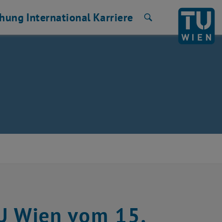
chung
International
Karriere
Suche
TU Wien vom 15.