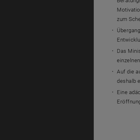
Beratungs
Motivatio
zum Schei
Übergang
Entwicklu
Das Minis
einzelnen
Auf die 
deshalb 
Eine adäq
Eröffnung