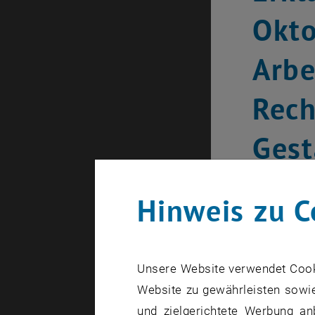
Okto
Arbe
Rech
Gest
Aut
Hinweis zu C
Erstellt von
We
Unsere Website verwendet Cookie
Die von
Website zu gewährleisten sowie
Selbstv
und zielgerichtete Werbung an