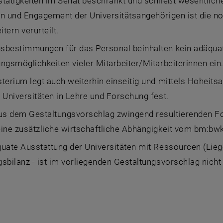
tätigkeiten im Senat beschränkt und schließt wesentlich
n und Engagement der Universitätsangehörigen ist die n
tern verurteilt.
sbestimmungen für das Personal beinhalten kein adäquat
ngsmöglichkeiten vieler Mitarbeiter/Mitarbeiterinnen ein
terium legt auch weiterhin einseitig und mittels Hoheits
 Universitäten in Lehre und Forschung fest.
aus dem Gestaltungsvorschlag zwingend resultierenden F
eine zusätzliche wirtschaftliche Abhängigkeit vom bm:bw
uate Ausstattung der Universitäten mit Ressourcen (Liegen
sbilanz - ist im vorliegenden Gestaltungsvorschlag nich