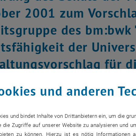
ber 2001 zum Vorschla
itsgruppe des bm:bwk 
tsfähigkeit der Univers
altungsvorschlag für d
onomi
ookies und anderen Te
rner Sommer
s und bindet Inhalte von Drittanbietern ein, um die gru
 der TU Wien angestrebte Autonomie m
 die Zugriffe auf unserer Website zu analysieren und u
erantwortung ist mit dem von einer A
bieten zu können. Hierzu ist es nötig Informationen an