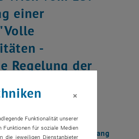
g einer
"Volle
itäten -
ie Regelung der
chniken
×
ndlegende Funktionalität unserer
it Selbstständigkeit und
m Funktionen für soziale Medien
rbeitsgruppe im bm:bwk Anfang
 die jeweiligen Dienstanbieter