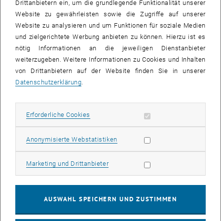
Drittanbietern ein, um die grundlegende Funktionalität unserer
steht ein Förderbudget von ca. 661 Mio EUR zur Verfügung, wobei
Website zu gewährleisten sowie die Zugriffe auf unserer
pro Antrag bis zu 2,5 Mio EUR für einen maximalen Zeitraum von 5
Website zu analysieren und um Funktionen für soziale Medien
Jahren bewilligt werden. Bis zu 3,5 Mio EUR können beantragt
und zielgerichtete Werbung anbieten zu können. Hierzu ist es
werden, wenn der/die ProjektleiterIn aus einem Drittstaat nach
nötig Informationen an die jeweiligen Dienstanbieter
Europa wechselt, im Falle eines „co-investigator Projekts“ oder zur
weiterzugeben. Weitere Informationen zu Cookies und Inhalten
Finanzierung von Großgeräten.
von Drittanbietern auf der Website finden Sie in unserer
Datenschutzerklärung
.
Die Einreichung von Anträgen erfolgt einstufig mittels eines
Vollantrags auf elektronischem Weg über das „Electronic Proposal
Submission System“ (EPSS). Das Begutachtungsverfahren sieht
Erforderliche Cookies zulassen
Erforderliche Cookies
zwei Phasen vor. In der ersten Phase werden die bisherige
wissenschaftliche Laufbahn der AntragstellerIn sowie eine
Statistik Cookies zulassen
Anonymisierte Webstatistiken
Kurzfassung des geplanten Forschungsprojektes durch die 25
fachspezifischen Panels bewertet.
Marketing Cookies zulassen
Erst in der zweiten Phase wird die detaillierte Projektbeschreibung
Marketing und Drittanbieter
unter Einbindung externer ExpertInnen begutachtet. Interdisziplinäre
Projektanträge werden von den in Frage kommenden Fach-Panels
gemeinsam behandelt. Das einzige Auswahlkriterium für die
AUSWAHL SPEICHERN UND ZUSTIMMEN
Förderentscheidung ist die wissenschaftliche Exzellenz.