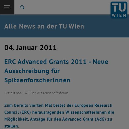
Studium
Seitennavigation öffnen
TU Login
Forschung
Suche
International
Quicklinks
Alle News an der TU Wien
Quicklinks-Menü umschalten
Karriere
Zur 1. Menü Ebene
Alle News
04. Januar 2011
Zurück zur letzten Ebene:
TU Wien Startseite
Zurück: Subseiten von TU Wien Startseite auflisten
ERC Advanced Grants 2011 - Neue
Übersicht
Ausschreibung für
SpitzenforscherInnen
Erstellt von
FWF Der Wissenschaftsfonds
Zum bereits vierten Mal bietet der European Research
Council (ERC) herausragenden WissenschafterInnen die
Möglichkeit, Anträge für den Advanced Grant (AdG) zu
stellen.