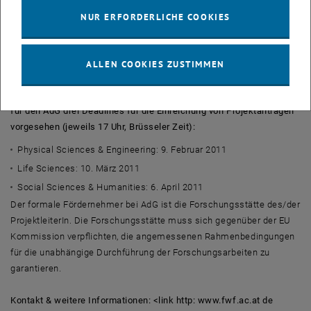
Personen, die bereits im letzten Jahre einen Antrag für den ERC AdG
NUR ERFORDERLICHE COOKIES
gestellt haben, sind in diesem Jahr nicht antragsberechtigt, sofern
sie letztes Jahr nicht die zweite Begutachtungsphase erreicht
haben.
ALLEN COOKIES ZUSTIMMEN
Um eine effiziente Administration der Anträge zu gewährleisten, sind
für den AdG drei Deadlines für die Einreichung von Projektanträgen
vorgesehen (jeweils 17 Uhr, Brüsseler Zeit):
Physical Sciences & Engineering: 9. Februar 2011
Life Sciences: 10. März 2011
Social Sciences & Humanities: 6. April 2011
Der formale Fördernehmer bei AdG ist die Forschungsstätte des/der
ProjektleiterIn. Die Forschungsstätte muss sich gegenüber der EU
Kommission verpflichten, die angemessenen Rahmenbedingungen
für die unabhängige Durchführung der Forschungsarbeiten zu
garantieren.
Kontakt & weitere Informationen: <link http: www.fwf.ac.at de