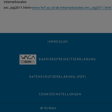
internationales
erc_aig2011.html>
www.fwf.ac.at/de/internationales/erc_aig2011.html
IMPRESSUM
BARRIEREFREIHEITSERKLÄRUNG
DATENSCHUTZERKLÄRUNG (PDF)
COOKIEEINSTELLUNGEN
Facebook
LinkedIn
YouTube
Instagram
Bluesky
© TU Wien
# 116210