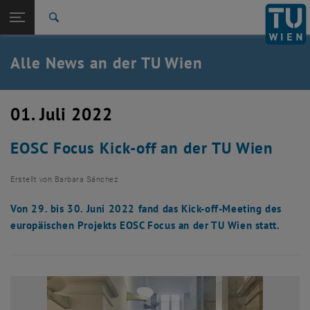
Studium
Seitennavigation öffnen
EN
TU Login
Forschung
Suche
International
Quicklinks
Alle News an der TU Wien
Quicklinks-Menü umschalten
Karriere
Zur 1. Menü Ebene
Alle News
01. Juli 2022
Zurück zur letzten Ebene:
TU Wien Startseite
Zurück: Subseiten von TU Wien Startseite auflisten
EOSC Focus Kick-off an der TU Wien
Übersicht
Erstellt von
Barbara Sánchez
Von 29. bis 30. Juni 2022 fand das Kick-off-Meeting des
europäischen Projekts EOSC Focus an der TU Wien statt.