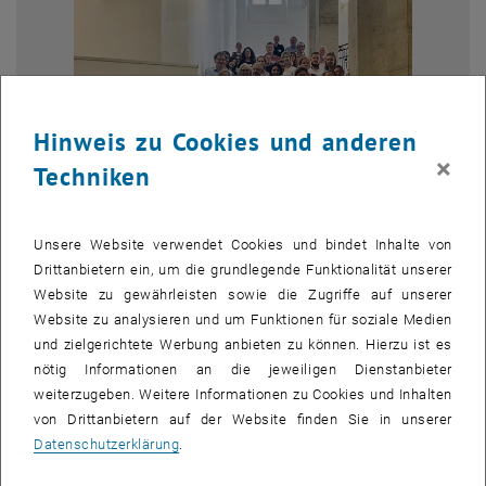
Hinweis zu Cookies und anderen
×
Techniken
Unsere Website verwendet Cookies und bindet Inhalte von
Bild v
Drittanbietern ein, um die grundlegende Funktionalität unserer
Die Projektpartner | Foto: EOSC Focus
Website zu gewährleisten sowie die Zugriffe auf unserer
Die Projektpartner | Foto: EOSC Focus
Website zu analysieren und um Funktionen für soziale Medien
und zielgerichtete Werbung anbieten zu können. Hierzu ist es
EOSC Focus wird die
co-programmed EOSC Partnership
dabei
nötig Informationen an die jeweiligen Dienstanbieter
unterstützen, Open Science als "neue Normalität" zu etablieren und
weiterzugeben. Weitere Informationen zu Cookies und Inhalten
die Ziele zu erreichen, die im Memorandum of Understanding
von Drittanbietern auf der Website finden Sie in unserer
, öffnet e
zwischen der Europäischen Union und der
EOSC Association
(EOSC-
Datenschutzerklärung
.
A) formuliert sind. EOSC Focus ist ein Konsortium von acht
Mitgliedern der EOSC-A und der EOSC Association AISBL selbst -