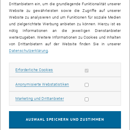
ist dabei, dass die vorgeschlagenen Maßnahmen keine integrierte
Drittanbietern ein, um die grundlegende Funktionalität unserer
Gesamtsystem-Strategie widerspiegeln.
Website zu gewährleisten sowie die Zugriffe auf unserer
Website zu analysieren und um Funktionen für soziale Medien
Welche Effekte auf Umwelt, Wirtschaft und Gesellschaft könnten
und zielgerichtete Werbung anbieten zu können. Hierzu ist es
die vorgeschlagenen Maßnahmen haben? Welche Aspekte werden
nötig Informationen an die jeweiligen Dienstanbieter
in der Strategie eventuell zu wenig beachtet? Sind die
weiterzugeben. Weitere Informationen zu Cookies und Inhalten
vorgeschlagenen Maßnahmen die richtigen, um die nationalen
von Drittanbietern auf der Website finden Sie in unserer
2020-Ziele zu erreichen?
Datenschutzerklärung
.
Diese und ähnliche Fragen werden im Rahmen der kommenden
Energiegespräche von VertreterInnen aus Wissenschaft, Ministerien
und NGOs unter Einbindung des Publikums diskutiert. Organisiert
Erforderliche Cookies zulassen
Erforderliche Cookies
wird die Veranstaltung von der Energy Economics Group, TU Wien
und dem Technischen Museum Wien.
Statistik Cookies zulassen
Anonymisierte Webstatistiken
Impulsreferate
Marketing Cookies zulassen
Marketing und Drittanbieter
Jochen Penker (BMWFJ): „Die Energiestrategie Österreich“
Stefan Schleicher (WIFO): „Wirtschaftliche Aspekte der
österreichischen Energiestrategie“ (vorläufiger Titel)
AUSWAHL SPEICHERN UND ZUSTIMMEN
Erwin Mayer (denkstatt): „Die Energiestrategie: vom