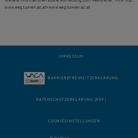
Weitere Informationen sowie Anmeldung zum Newsletter: <link http:
www.eeg.tuwien.ac.at>www.eeg.tuwien.ac.at
IMPRESSUM
BARRIEREFREIHEITSERKLÄRUNG
DATENSCHUTZERKLÄRUNG (PDF)
COOKIEEINSTELLUNGEN
Facebook
LinkedIn
YouTube
Instagram
Bluesky