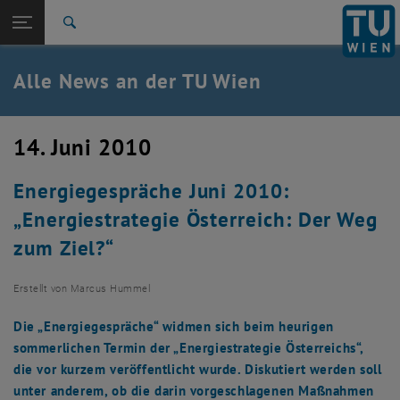
Studium
Seitennavigation öffnen
TU Login
Forschung
Suche
International
Quicklinks
Alle News an der TU Wien
Quicklinks-Menü umschalten
Karriere
Zur 1. Menü Ebene
Alle News
14. Juni 2010
Zurück zur letzten Ebene:
TU Wien Startseite
Zurück: Subseiten von TU Wien Startseite auflisten
Energiegespräche Juni 2010:
Übersicht
„Energiestrategie Österreich: Der Weg
zum Ziel?“
Erstellt von
Marcus Hummel
Die „Energiegespräche“ widmen sich beim heurigen
sommerlichen Termin der „Energiestrategie Österreichs“,
die vor kurzem veröffentlicht wurde. Diskutiert werden soll
unter anderem, ob die darin vorgeschlagenen Maßnahmen