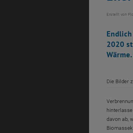
Erstellt von
Fl
Endlich
2020 st
Wärme.
Die Bilder 
Verbrennun
hinterlass
davon ab, 
Biomassekr