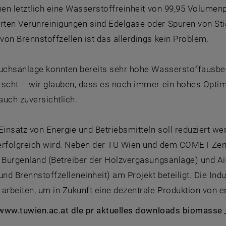
hen letztlich eine Wasserstoffreinheit von 99,95 Volumen
ten Verunreinigungen sind Edelgase oder Spuren von Stic
on Brennstoffzellen ist das allerdings kein Problem.
suchsanlage konnten bereits sehr hohe Wasserstoffausbeu
scht – wir glauben, dass es noch immer ein hohes Optimie
uch zuversichtlich.
Einsatz von Energie und Betriebsmitteln soll reduziert we
erfolgreich wird. Neben der TU Wien und dem COMET-Zent
 Burgenland (Betreiber der Holzvergasungsanlage) und Ai
d Brennstoffzelleneinheit) am Projekt beteiligt. Die In
 arbeiten, um in Zukunft eine dezentrale Produktion von
: www.tuwien.ac.at dle pr aktuelles downloads biomasse 