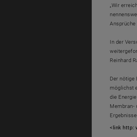
„Wir erreic
nennenswer
Ansprüche v
In der Ver
weitergefor
Reinhard Ra
Der nötige 
möglichst 
die Energie
Membran- un
Ergebnisse
<link http