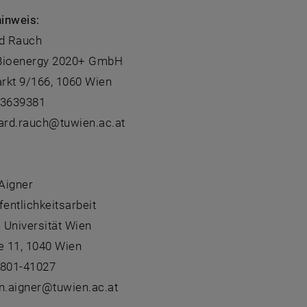
inweis:
rd Rauch
 Bioenergy 2020+ GmbH
rkt 9/166, 1060 Wien
-3639381
hard.rauch@tuwien.ac.at
:
 Aigner
fentlichkeitsarbeit
 Universität Wien
 11, 1040 Wien
8801-41027
an.aigner@tuwien.ac.at