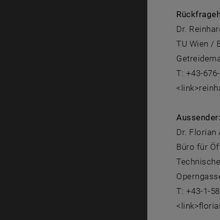
Rückfrageh
Dr. Reinha
TU Wien /
Getreidema
T: +43-676
<link>rein
Aussender
Dr. Florian
Büro für Öf
Technische
Operngasse
T: +43-1-5
<link>flori