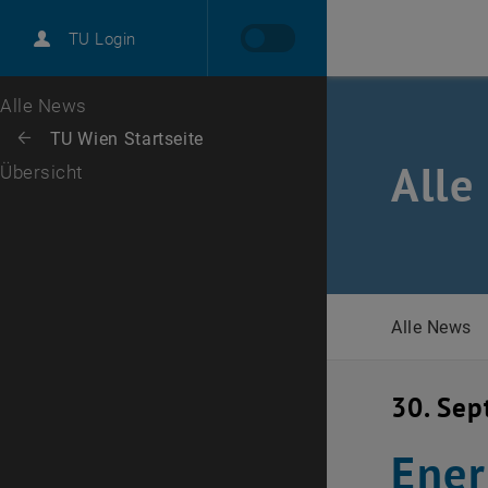
International
TU Login
Karriere
Zur 1. Menü Ebene
Alle News
Zurück zur letzten Ebene:
TU Wien Startseite
Zurück: Subseiten von TU Wien Startseite auflisten
Alle
Übersicht
Alle News
30. Se
Ener