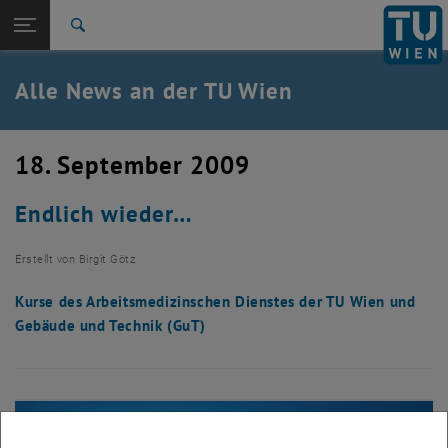
Studium
Seitennavigation öffnen
TU Login
Forschung
Suche
International
Quicklinks
Alle News an der TU Wien
Quicklinks-Menü umschalten
Karriere
Zur 1. Menü Ebene
Alle News
18. September 2009
Zurück zur letzten Ebene:
TU Wien Startseite
Zurück: Subseiten von TU Wien Startseite auflisten
Endlich wieder…
Übersicht
Erstellt von
Birgit Götz
Kurse des Arbeitsmedizinschen Dienstes der TU Wien und
Gebäude und Technik (GuT)