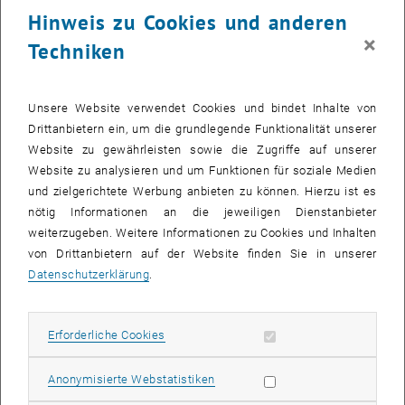
Hinweis zu Cookies und anderen
×
Techniken
Unsere Website verwendet Cookies und bindet Inhalte von
Drittanbietern ein, um die grundlegende Funktionalität unserer
Website zu gewährleisten sowie die Zugriffe auf unserer
Website zu analysieren und um Funktionen für soziale Medien
und zielgerichtete Werbung anbieten zu können. Hierzu ist es
nötig Informationen an die jeweiligen Dienstanbieter
Bild v
Neues Kursangebot des AMD
weiterzugeben. Weitere Informationen zu Cookies und Inhalten
von Drittanbietern auf der Website finden Sie in unserer
Neues Kursangebot des AMD
Datenschutzerklärung
.
Neues Kursangebot des AMD
Auch im zweiten Halbjahr 2009 bietet der Arbeitsmedizinische
Erforderliche Cookies zulassen
Erforderliche Cookies
Dienst zusammen mit GUT ein sehr interessantes Kursprogramm
für MitarbeiterInnen der TU Wien an, die meisten davon gratis.
Statistik Cookies zulassen
Anonymisierte Webstatistiken
Angeboten werden unter anderem: