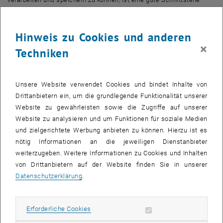
zwischen Licht und Materie essentiell. Im Idealfall sollen einzelne
Lichtteilchen mit einzelnen Quantenemittern effizient interagieren
Hinweis zu Cookies und anderen
und das ist eine große technische Herausforderung.
×
Techniken
Die Quantenphysikerin Sarah Bayer-Skoff beschäftigt sich daher in
ihrer Forschung mit der Wechselwirkung zwischen Licht und
Materie, um robuste, technologisch einsetzbare
Unsere Website verwendet Cookies und bindet Inhalte von
Kopplungsmethoden zu entwickeln. Dieses Projekt wurde nun vom
Drittanbietern ein, um die grundlegende Funktionalität unserer
österreichischen Wissenschaftsfonds FWF mit einem
Website zu gewährleisten sowie die Zugriffe auf unserer
, öffnet eine externe URL in e
renommierten
Elise-Richter-Stipendium
ausgezeichnet.
Website zu analysieren und um Funktionen für soziale Medien
Licht und Materie
und zielgerichtete Werbung anbieten zu können. Hierzu ist es
„Wenn man Information, die mit Licht übertragen wird, irgendwo
nötig Informationen an die jeweiligen Dienstanbieter
verarbeiten oder speichern möchte, dann braucht man
weiterzugeben. Weitere Informationen zu Cookies und Inhalten
notwendigerweise Bauteile, die Licht und Materie stark miteinander
von Drittanbietern auf der Website finden Sie in unserer
koppeln“, erklärt Sarah Bayer-Skoff. Um eine starke Kopplung
Datenschutzerklärung
.
realisierbar zu machen, werden nanophotonische Bauteile
entwickelt, die dann auch im Bereich der Sensorik ihre Anwendung
Erforderliche Cookies zulassen
Erforderliche Cookies
finden können.