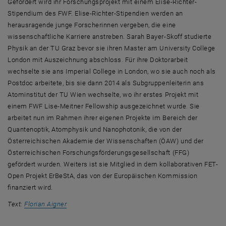
Gefördert wird ihr Forschungsprojekt mit einem Elise-Richter-
Stipendium des FWF. Elise-Richter-Stipendien werden an
herausragende junge Forscherinnen vergeben, die eine
wissenschaftliche Karriere anstreben. Sarah Bayer-Skoff studierte
Physik an der TU Graz bevor sie ihren Master am University College
London mit Auszeichnung abschloss. Für ihre Doktorarbeit
wechselte sie ans Imperial College in London, wo sie auch noch als
Postdoc
arbeitete, bis sie dann 2014 als Subgruppenleiterin ans
Atominstitut der TU Wien wechselte, wo ihr erstes Projekt mit
einem FWF Lise-Meitner
Fellowship
ausgezeichnet wurde. Sie
arbeitet nun im Rahmen ihrer eigenen Projekte im Bereich der
Quantenoptik, Atomphysik und Nanophotonik, die von der
Österreichischen Akademie der Wissenschaften (ÖAW) und der
Österreichischen Forschungsförderungsgesellschaft (FFG)
gefördert wurden. Weiters ist sie Mitglied in dem kollaborativen
FET-
Open Projekt ErBeStA
, das von der Europäischen Kommission
finanziert wird.
Text:
Florian Aigner