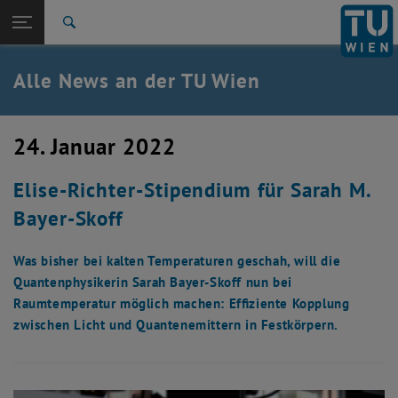
Studium
Seitennavigation öffnen
TU Login
Forschung
Suche
International
Quicklinks
Alle News an der TU Wien
Quicklinks-Menü umschalten
Karriere
Zur 1. Menü Ebene
Alle News
24. Januar 2022
Zurück zur letzten Ebene:
TU Wien Startseite
Zurück: Subseiten von TU Wien Startseite auflisten
Elise-Richter-Stipendium für Sarah M.
Übersicht
Bayer-Skoff
Was bisher bei kalten Temperaturen geschah, will die
Quantenphysikerin Sarah Bayer-Skoff nun bei
Raumtemperatur möglich machen: Effiziente Kopplung
zwischen Licht und Quantenemittern in Festkörpern.