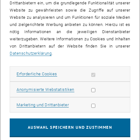
Drittanbietern ein, um die grundlegende Funktionalität unserer
Konsonanten, oder bestimmte Wörter, die auf jeden Fall vorkommen
Website zu gewährleisten sowie die Zugriffe auf unserer
müssen. Dann spricht man von „eingeschränkten Permutationen“.
Website zu analysieren und um Funktionen für soziale Medien
Mit solchen Permutationen – wenn auch auf deutlich komplexerer
und zielgerichtete Werbung anbieten zu können. Hierzu ist es
und abstrakterer Ebene – befasst sich die Mathematikerin Emma Yu
nötig Informationen an die jeweiligen Dienstanbieter
Jin. Sie wurde im Vorjahr mit einem der renommierten Elise-
weiterzugeben. Weitere Informationen zu Cookies und Inhalten
Richter-Stipendien des österreichischen Wissenschaftsfonds FWF
von Drittanbietern auf der Website finden Sie in unserer
ausgezeichnet.
Datenschutzerklärung
.
Zufall und Struktur
Emma Yu Jin bringt Ordnung in Zufallsstrukturen. Mit welchen
Erforderliche Cookies zulassen
Erforderliche Cookies
mathematischen Methoden kann man Eigenschaften zufälliger
Permutationen untersuchen? Wie kann man sie klassifizieren? Eng
Statistik Cookies zulassen
Anonymisierte Webstatistiken
damit verbunden ist die Graphentheorie: Sie beschreibt die
mathematischen Eigenschaften von Punkten, die mit Linien
Marketing Cookies zulassen
Marketing und Drittanbieter
verbunden werden. Das kann etwa ein Straßennetz sein – als
Sammlung von Kreuzungspunkten, verbunden mit Straßen. Ein
Baum, mit seinen Ästen und Verzweigungspunkten, ist ein spezieller
AUSWAHL SPEICHERN UND ZUSTIMMEN
Fall eines solchen Graphen.
In der modernen Informatik spielen solche Analysen eine große