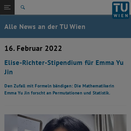
Studium
Seitennavigation öffnen
TU Login
Forschung
Suche
International
Quicklinks
Alle News an der TU Wien
Quicklinks-Menü umschalten
Karriere
Zur 1. Menü Ebene
Alle News
16. Februar 2022
Zurück zur letzten Ebene:
TU Wien Startseite
Zurück: Subseiten von TU Wien Startseite auflisten
Elise-Richter-Stipendium für Emma Yu
Übersicht
Jin
Den Zufall mit Formeln bändigen: Die Mathematikerin
Emma Yu Jin forscht an Permutationen und Statistik.