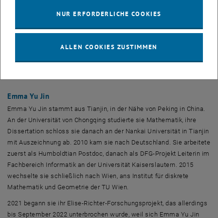
Rolle, etwa wenn es darum geht, abzuschätzen, wie lange ein
NUR ERFORDERLICHE COOKIES
Computer
programm typischerweise laufen wird, oder welche
Probleme schwieriger zu lösen sind als andere. Emma Yu Jin
arbeitet mit Methoden aus Kombinatorik und Zufällige Prozesse
ALLEN COOKIES ZUSTIMMEN
daran, wichtige offene Fragen und bisher unbewiesene
Vermutungen aus diesem Forschungsbereich genau unter die Lupe
zu nehmen.
Emma Yu Jin
Emma Yu Jin stammt aus Tianjin, in der Nähe von Peking in China.
An der Universität von Chongqing studierte sie Mathematik, ihre
Dissertation schloss sie danach an der Nankai Universität in Tianjin
mit Auszeichnung ab. 2010 kam sie nach Deutschland. Sie arbeitete
zuerst als Humboldtian
Postdoc
, danach als DFG-Projekt Leiterin im
Fachbereich Informatik an der Universität Kaiserslautern. 2015
wechselte sie schließlich nach Wien, ans Institut für diskrete
Mathematik und Geometrie der TU Wien.
2021 begann sie ihr Elise-Richter-Forschungsprojekt, das allerdings
bis September 2022 unterbrochen wurde, weil sich Emma Yu Jin