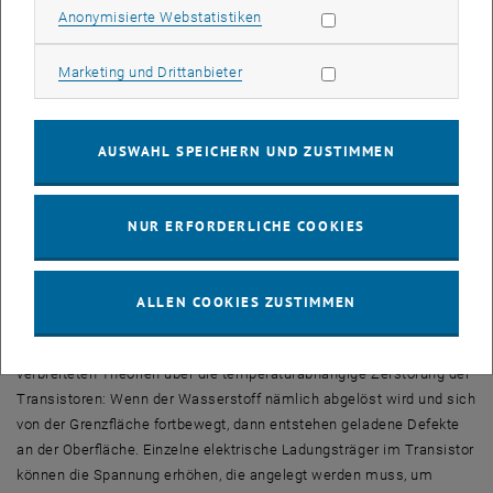
Degenerationsprozesse genau verstehen. Tibor Grasser und sein
Statistik Cookies zulassen
Anonymisierte Webstatistiken
Team untersuchen daher die quantentheoretischen Hintergründe,
die das Versagen des Transistors erklären.
Marketing Cookies zulassen
Marketing und Drittanbieter
Antworten liegen auf atomarer Ebene
Moderne Feldeffekt-Transistoren sind Schichten von Silizium und
AUSWAHL SPEICHERN UND ZUSTIMMEN
Siliziumoxid aufgebaut. Silizium und Sauerstoff gehen feste
Bindungen ein und ergeben eine nicht überall ganz gleichmäßige
Struktur. An den Grenzflächen gibt es einzelne Atome, denen ein
NUR ERFORDERLICHE COOKIES
Bindungspartner fehlt – diese freien Stellen werden durch
Wasserstoffatome abgesättigt.
ALLEN COOKIES ZUSTIMMEN
Diese Wasserstoffatome standen im Zentrum der lange Zeit
verbreiteten Theorien über die temperaturabhängige Zerstörung der
Transistoren: Wenn der Wasserstoff nämlich abgelöst wird und sich
von der Grenzfläche fortbewegt, dann entstehen geladene Defekte
an der Oberfläche. Einzelne elektrische Ladungsträger im Transistor
können die Spannung erhöhen, die angelegt werden muss, um