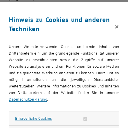
Spannungsschwelle ist, die dabei überschritten werden muss, kann
sich mit der Zeit ändern. „Der Transistor geht nicht abrupt kaputt, er
Hinweis zu Cookies und anderen
wird langsam immer schlechter, das Gerät wird langsamer oder
×
funktioniert irgendwann gar nicht mehr“, erklärt Tibor Grasser.
Techniken
Für die Mikroelektronik-Industrie ist es immens wichtig, die
Lebensdauer ihrer Bauteile abschätzen zu können. Nachdem
Unsere Website verwendet Cookies und bindet Inhalte von
niemand jahrelang auf die nötigen Daten warten kann, unterzieht
Drittanbietern ein, um die grundlegende Funktionalität unserer
man die Transistoren oft Tests unter besonders erschwerten
Website zu gewährleisten sowie die Zugriffe auf unserer
Bedingungen. „Statt die Transistoren bei Zimmertemperatur zu
Website zu analysieren und um Funktionen für soziale Medien
untersuchen, erhitzt man sie beispielsweise auf 200°C und legt
und zielgerichtete Werbung anbieten zu können. Hierzu ist es
vielleicht auch noch eine hohe Spannung an“, sagt Grasser. Das
nötig Informationen an die jeweiligen Dienstanbieter
reduziert die Lebensdauer der Bauteile von Jahren auf Wochen oder
weiterzugeben. Weitere Informationen zu Cookies und Inhalten
Tage.
von Drittanbietern auf der Website finden Sie in unserer
Datenschutzerklärung
.
Stresstest für Elektronik
Um aus diesen Messungen allerdings Rückschlüsse darauf ziehen
zu können, wie sich die Transistoren unter normalen Bedingungen
Erforderliche Cookies zulassen
Erforderliche Cookies
verhalten würden, muss man die Mechanismen der