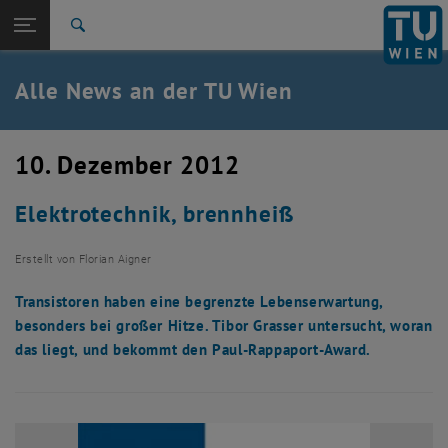
Studium
Seitennavigation öffnen
TU Login
Forschung
Suche
International
Quicklinks
Alle News an der TU Wien
Quicklinks-Menü umschalten
Karriere
Zur 1. Menü Ebene
Alle News
10. Dezember 2012
Zurück zur letzten Ebene:
TU Wien Startseite
Zurück: Subseiten von TU Wien Startseite auflisten
Elektrotechnik, brennheiß
Übersicht
Erstellt von
Florian Aigner
Transistoren haben eine begrenzte Lebenserwartung,
besonders bei großer Hitze. Tibor Grasser untersucht, woran
das liegt, und bekommt den Paul-Rappaport-Award.