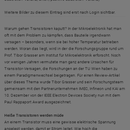
Sauerstoffatome werden rot, Siliziumatome gelb dargestellt. Durch die
Weitere Bilder zu diesem Eintrag sind erst nach Login sichtbar.
Warum gehen Transistoren kaputt? In der Mikroelektronik hat man
oft mit dem Problem zu kämpfen, dass Bauteile irgendwann
versagen – besonders, wenn sie bei hoher Temperatur betrieben
werden. Woran das liegt, wird in der die Forschungsgruppe rund um
Prof. Tibor Grasser am Institut für Mikroelektronik erforscht. Noch
vor wenigen Jahren vermutete man ganz andere Ursachen für
Transistor-Versagen, die Forschungen an der TU Wien haben zu
einem Paradigmenwechsel beigetragen. Für einen Review-Artikel
über dieses Thema wurde Tibor Grasser und sein Forschungsteam
gemeinsam mit den Partnerunternehmen IMEC, Infineon und KAI am
10. Dezember von der IEEE Electron Devices Society nun mit dem
Paul Rappaport Award ausgezeichnet.
Heiße Transistoren werden müde
An einem Transistor muss eine gewisse elektrische Spannung
angelegt werden, damit er Strom leitet. Wie hoch die