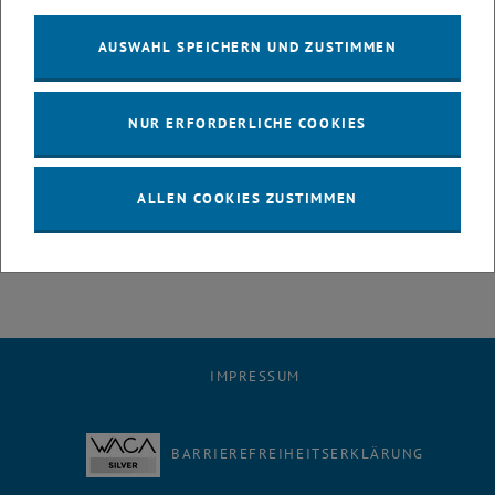
Ab 10:00 Uhr:
AUSWAHL SPEICHERN UND ZUSTIMMEN
„Walk in“: Rundgang im neuen Lehartrakt
Zeit:
30. September 2010, ab 09:00 Uhr
NUR ERFORDERLICHE COOKIES
Ort:
Lehartrakt (6., Getreidemarkt 9)
Details zu TU Univercity 2015 finden Sie auf der Projektwebsite:
ALLEN COOKIES ZUSTIMMEN
<link http: www.univercity2015.at>
www.univercity2015.at
.
IMPRESSUM
BARRIEREFREIHEITSERKLÄRUNG