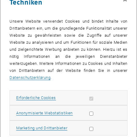
Techniken
Die Bilder zu diesem Eintrag sind erst nach Login sichtbar.
Unsere Website verwendet Cookies und bindet Inhalte von
Drittanbietern ein, um die grundlegende Funktionalität unserer
Rechtzeitig zu Beginn des Wintersemesters 2010/2011 stehen den
Website zu gewährleisten sowie die Zugriffe auf unserer
rund 100 WissenschafterInnen und 700 Studierenden der
Website zu analysieren und um Funktionen für soziale Medien
Technischen Chemie damit modernste Labors und Büros zur
und zielgerichtete Werbung anbieten zu können. Hierzu ist es
Verfügung.
nötig Informationen an die jeweiligen Dienstanbieter
weiterzugeben. Weitere Informationen zu Cookies und Inhalten
Eröffnungsprogramm
von Drittanbietern auf der Website finden Sie in unserer
Datenschutzerklärung
.
ab 09.00 Uhr Ansprachen:
Peter Skalicky, Rektor der TU Wien
Erforderliche Cookies zulassen
Erforderliche Cookies
Johannes Fröhlich, Dekan der Fakultät für Technische Chemie
Showact „TU-Chemie“
Statistik Cookies zulassen
Anonymisierte Webstatistiken
Wolfgang Gleissner, Geschäftsführer der BIG
Beatrix Karl, Bundesministerin für Wissenschaft und Forschung
Marketing Cookies zulassen
Marketing und Drittanbieter
Band durchschneiden einmal anders