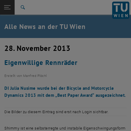
Studium
Seitennavigation öffnen
TU Login
Forschung
Suche
International
Quicklinks
Alle News an der TU Wien
Quicklinks-Menü umschalten
Karriere
Zur 1. Menü Ebene
Alle News
28. November 2013
Zurück zur letzten Ebene:
TU Wien Startseite
Zurück: Subseiten von TU Wien Startseite auflisten
Eigenwillige Rennräder
Übersicht
Erstellt von
Manfred Plöchl
DI Julia Nusime wurde bei der Bicycle and Motorcycle
Dynamics 2013 mit dem „Best Paper Award“ ausgezeichnet.
Die Bilder zu diesem Eintrag sind erst nach Login sichtbar.
Shimmy ist eine selbsterregte und instabile Eigenschwingungsform