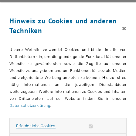
eines Rades um seine Lenkachse („Lenkungsflattern“) und ist unter
anderem bei Rädern von Einkaufswägen, Bugrädern von Flugzeugen
oder auch gelenkten Rädern von Autos zu beobachten. Bei einem
Hinweis zu Cookies und anderen
Fahrrad oder Motorrad wird diese charakteristische
×
Techniken
Eigenschwingungsform als wobble bezeichnet und kann für den
Fahrer rasch unangenehm, wenn nicht sogar gefährlich werden.
Beim City- oder Trekkingfahrrad kann wobble bei verhältnismäßig
Unsere Website verwendet Cookies und bindet Inhalte von
geringen Geschwindigkeiten, etwa durch einen beladenen
Drittanbietern ein, um die grundlegende Funktionalität unserer
Gepäckträger, ausgelöst werden (etwa bei 15 km/h), das Flattern
Website zu gewährleisten sowie die Zugriffe auf unserer
des Lenkers ist dabei jedoch relativ leicht durch den Fahrer zu
Website zu analysieren und um Funktionen für soziale Medien
beherrschen. Beim Rennrad kann wobble auch auf einer steilen
und zielgerichtete Werbung anbieten zu können. Hierzu ist es
Bergabfahrt mit hoher Geschwindigkeit auftreten (etwa bei 60 km/h)
nötig Informationen an die jeweiligen Dienstanbieter
und ist dann oftmals auch durch aktives Gegenwirken des Fahrers
weiterzugeben. Weitere Informationen zu Cookies und Inhalten
nicht mehr zu stabilisieren. Dies stellt für den Fahrer nicht nur ein
von Drittanbietern auf der Website finden Sie in unserer
Horrorszenario dar, sondern führt im schlimmsten Fall zu
Datenschutzerklärung
.
gefährlichen Stürzen.
Nach vorangegangenen Arbeiten zum Lenkungsflattern bei
Erforderliche Cookies zulassen
Erforderliche Cookies
Trekkingfahrrädern steht nun das Rennrad im Mittelpunkt der