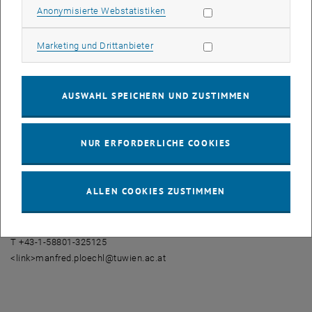
Überlegungen der Forschungsgruppe Fahrzeugdynamik am Institut
Statistik Cookies zulassen
Anonymisierte Webstatistiken
für Mechanik und Mechatronik, wobei vor allem die Stabilität des
Systems „Fahrer-Fahrrad“ untersucht wird. Neben der Analyse der
Marketing Cookies zulassen
Marketing und Drittanbieter
das Lenkungsflattern auslösenden Fahrradparameter werden auch
Maßnahmen zur Vermeidung von wobble erarbeitet. Im Zuge
dessen wurden die aktuellen Ergebnisse von DI Julia Nusime
AUSWAHL SPEICHERN UND ZUSTIMMEN
(Institut für Mechanik und Mechatronik) bei der Bicycle and
Motorcycle Dynamics 2013 (Int. Symposium on Dynamics and
Control of Single Track Vehicles) in Narashino (Japan) präsentiert
NUR ERFORDERLICHE COOKIES
und wurden mit dem „Best Paper Award“ ausgezeichnet.
Nähere Informationen:
ALLEN COOKIES ZUSTIMMEN
A.o.Univ.Prof. Dr. Manfred Plöchl
Institut für Mechanik und Mechatronik
Wiedner Hauptstraße 8-10, 1040 Wien
T +43-1-58801-325125
<link>manfred.ploechl@tuwien.ac.at