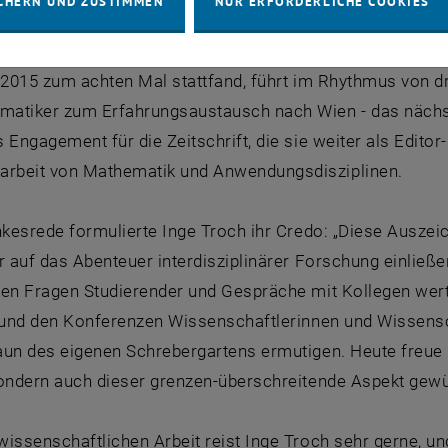
CHERN UND ZUSTIMMEN
NUR ERFORDERLICHE COOKIES
ben sind die von ihr ins Leben gerufene Konferenzreihe
n ihr gegründete Journal "Mathematical and Computer 
 2015 zum achten Mal stattfand, führt im Rhythmus von dr
atiker zum Erfahrungsaustausch nach Wien - das nächs
 Engagement für die Zeitschrift, die sie weiter als Editor-
beit von Mathematik und Anwendungsdisziplinen.
nkesrede formulierte Inge Troch ihr Credo: „Diese Auszeic
r auf das Abenteuer interdisziplinärer Forschung einließ
en Fragen Studierender und Gespräche mit Kollegen wertv
t und den Konferenzen Wissenschaftlerinnen und Wissens
aun des eigenen Schrebergartens ermutigen. Heute freue 
sondern auch dieser grenzen-überschreitende Aspekt gewü
issenschaftlichen Arbeit reist Inge Troch sehr gerne, und