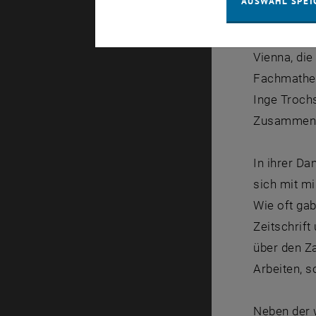
AUSWAHL SPEI
Hervorzuhe
und das vo
Vienna, die
Fachmathem
Inge Trochs
Zusammenar
In ihrer Da
sich mit mi
Wie oft gab
Zeitschrif
über den Z
Arbeiten, 
Neben der w