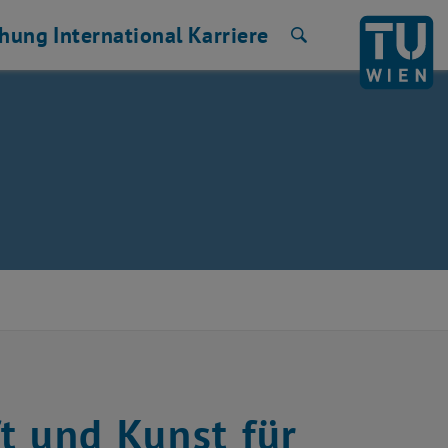
chung
International
Karriere
Suche
t und Kunst für