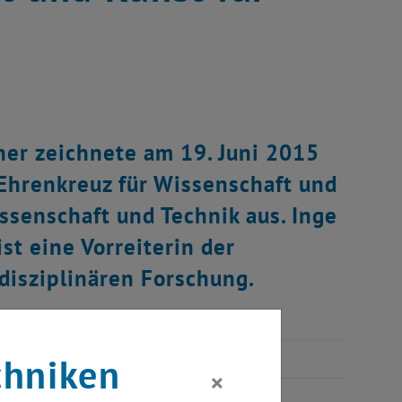
ner zeichnete am 19. Juni 2015
 Ehrenkreuz für Wissenschaft und
issenschaft und Technik aus. Inge
st eine Vorreiterin der
disziplinären Forschung.
chniken
×