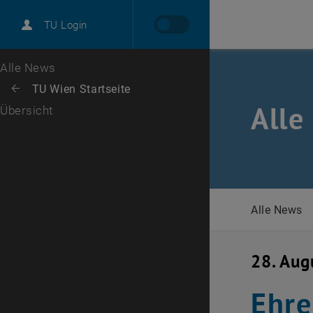
International
TU Login
Karriere
Zur 1. Menü Ebene
Alle News
Zurück zur letzten Ebene:
TU Wien Startseite
Zurück: Subseiten von TU Wien Startseite auflisten
Alle
Übersicht
Alle News
28. Aug
Ehre