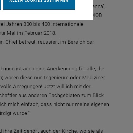
ALLEN COOKIES ZUSTIMMEN
 "Mathematical Modelling - MATHMOD Vienna",
Modelling of Dynamical Systems". MATHMOD
ei Jahren 300 bis 400 internationale
te Mal im Februar 2018.
in-Chief betreut, reüssiert im Bereich der
hnung ist auch eine Anerkennung für alle, die
en; waren diese nun Ingenieure oder Mediziner.
olle Anregungen! Jetzt will ich mit der
chaftler aus anderen Fachgebieten zum Blick
ich mich einfach, dass nicht nur meine eigenen
rdigt wurde."
 ihre Zeit gehört auch der Kirche, wo sie als