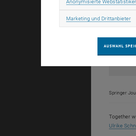
Anonymisierte Webstatistike
Ma
Marketing und Drittanbieter
AUSWAHL SPEI
Springer Jou
Springer Jo
Together w
Ulrike Schn