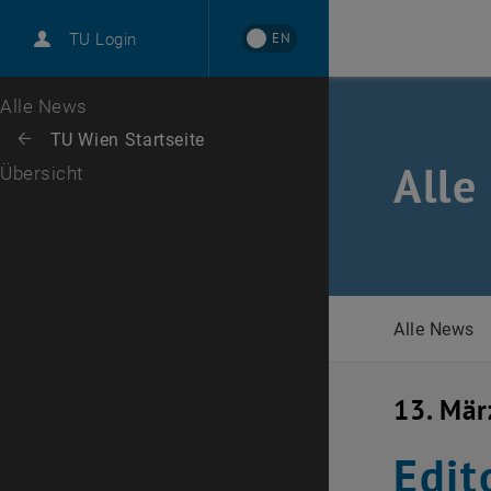
International
EN
TU Login
Karriere
Zur 1. Menü Ebene
Alle News
Zurück zur letzten Ebene:
TU Wien Startseite
Zurück: Subseiten von TU Wien Startseite auflisten
Alle
Übersicht
Alle News
13. Mär
Edit