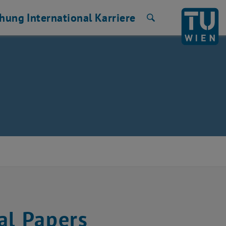
chung
International
Karriere
Suche
cal Papers