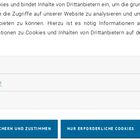
s und bindet Inhalte von Drittanbietern ein, um die gru
der Umwelt etwas Gutes zu tun, ist oft da. Allein an pra
 die Zugriffe auf unserer Website zu analysieren und u
 ECODESIGN-Buch, -CD-ROM und -Website jetzt vor. Der 
bieten zu können. Hierzu ist es nötig Informationen an
ebnis wird durch eine ganzheitliche Betrachtungsweise m
ionen zu Cookies und Inhalten von Drittanbietern auf d
D-ROM sind von den beiden Wissenschaftern bewußt für 
icklerInnen verfaßt worden. In einer Rahmengeschichte i
sleiter Rudi Macher und Praktikantin Tina Belena werden
rliche Cookies zulassen
 in Produktleben, -entwicklung und -verbesserung anscha
st durchgehend eingehalten und Checklisten erlauben ein
Statistik Cookies zulassen
n
ung "Wie gewinne ich meinen Chef für ein ECODESIGN-Pro
rketing Cookies zulassen
igt!
nzen zur ECODESIGN-Website lassen die beiliegende CD-
CHERN UND ZUSTIMMEN
NUR ERFORDERLICHE COOKIES
s Buch soll auch "offline" zur Einstimmung animieren. Da
n können eine kostengünstige Analyse ihrer Produkte erh