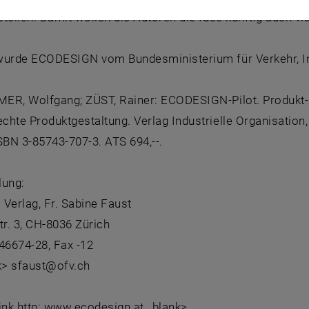
tellen. Damit wollen die Autoren die Idee künftig auch v
wurde ECODESIGN vom Bundesministerium für Verkehr, In
ER, Wolfgang; ZÜST, Rainer: ECODESIGN-Pilot. Produkt-I
hte Produktgestaltung. Verlag Industrielle Organisation,
BN 3-85743-707-3. ATS 694,--.
lung:
i Verlag, Fr. Sabine Faust
tr. 3, CH-8036 Zürich
46674-28, Fax -12
nk> sfaust@ofv.ch
ink http: www.ecodesign.at _blank>