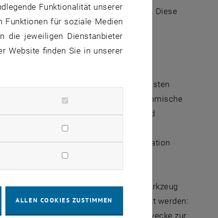
ndlegende Funktionalität unserer
ktischen Umsetzungsstrategien mangelt es. Diese
m Funktionen für soziale Medien
angenehme Nebeneffekt: Auch das
 die jeweiligen Dienstanbieter
eist mitoptimiert.
er Website finden Sie in unserer
die praktische Anwendung durch
n einer fiktiven Firma mit den Protagonisten
 die Potentiale für ökologische und ökonomische
ulich aufgezeigt. Das Prinzip Lernen und
e unmittelbare Umsetzung. Selbst die
jekt" wurde mittels PowerPoint-Präsentation
ROM zu einem langfristig wertvollen Werkzeug
ALLEN COOKIES ZUSTIMMEN
s transmediale Konzept soll noch ergänzt werden:
alten, wenn sie die Resultate für Lehrzwecke zur