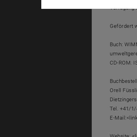
Verfügung s
Gefördert 
Buch: WIMM
umweltgerec
CD-ROM. IS
Buchbestel
Orell Füssl
Dietzingers
Tel. +41/1/
E-Mail:<li
Website: <l