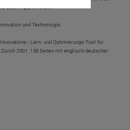
ia E-Learning promoten.
novation und Technologie.
nnovations-, Lern- und Optimierungs-Tool für
 Zürich 2001. 158 Seiten mit englisch/deutscher