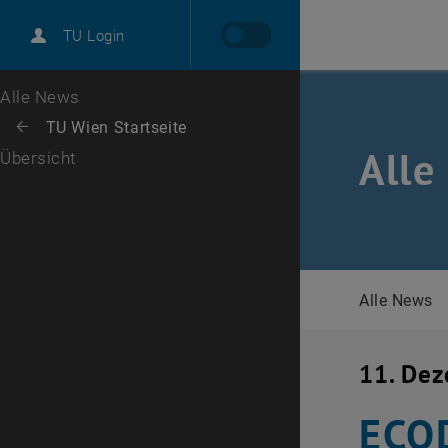
International
TU Login
Karriere
Zur 1. Menü Ebene
Alle News
Zurück zur letzten Ebene:
TU Wien Startseite
Zurück: Subseiten von TU Wien Startseite auflisten
Alle
Übersicht
Alle News
11. De
ECO