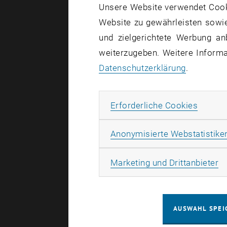
Unsere Website verwendet Cookie
Der Wille, 
Website zu gewährleisten sowie
liegen mit
und zielgerichtete Werbung an
Betriebserg
weiterzugeben. Weitere Informat
Datenschutzerklärung
.
Buch und C
Produktentw
Produktion
Erforde
Erforderliche Cookies
Optimierung
Anwenden i
Anonymisierte Webstatistike
Fragestell
Ma
Marketing und Drittanbieter
berücksicht
Querrefere
AUSWAHL SPEI
werden. Da
Unternehme