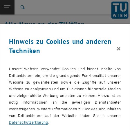
Studium
Seitennavigation öffnen
EN
TU Login
Forschung
Suche
International
Alle News an der TU Wien
Quicklinks
Quicklinks-Menü umschalten
Karriere
21. Dezember 2020
Hinweis zu Cookies und anderen
Zur 1. Menü Ebene
Alle News
×
Techniken
Zurück zur letzten Ebene:
TU Wien Startseite
Zurück: Subseiten von TU Wien Startseite auflisten
Dringende Sicherheitsupdates
Übersicht
Authentifizierung von 16:00-18:00
Unsere Website verwendet Cookies und bindet Inhalte von
Uhr
Drittanbietern ein, um die grundlegende Funktionalität unserer
Website zu gewährleisten sowie die Zugriffe auf unserer
Montag, den 21.12.2020 ab 16h müssen auf der
Website zu analysieren und um Funktionen für soziale Medien
Virtualisierungsplattform des Authentifizierungsservices
und zielgerichtete Werbung anbieten zu können. Hierzu ist es
dringend wichtige Updates eingespielt werden. Die
nötig Informationen an die jeweiligen Dienstanbieter
Authentifizierung selbst wird dabei nicht beeinträchtigt, es
weiterzugeben. Weitere Informationen zu Cookies und Inhalten
wird aber die Funktionalität der TUaccount-
von Drittanbietern auf der Website finden Sie in unserer
Passwortänderung vorübergehend nicht zur Verfügung
Datenschutzerklärung
.
stehen. Sollte es dennoch zu kurzen