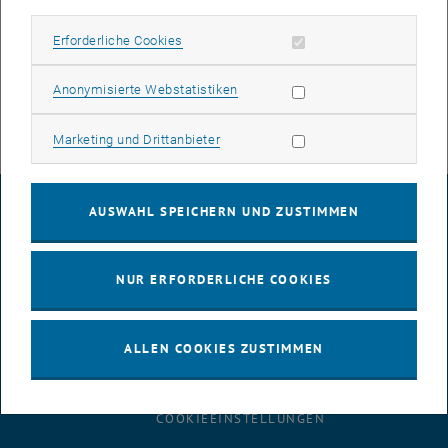
Serviceunterbrechungen kommen, bitten wir die
Unannehmlichkeiten zu entschuldigen.
Erforderliche Cookies zulassen
Erforderliche Cookies
Statistik Cookies zulassen
Anonymisierte Webstatistiken
Marketing Cookies zulassen
Marketing und Drittanbieter
IMPRESSUM
AUSWAHL SPEICHERN UND ZUSTIMMEN
BARRIEREFREIHEITSERKLÄRUNG
NUR ERFORDERLICHE COOKIES
ALLEN COOKIES ZUSTIMMEN
DATENSCHUTZERKLÄRUNG (PDF)
COOKIEEINSTELLUNGEN