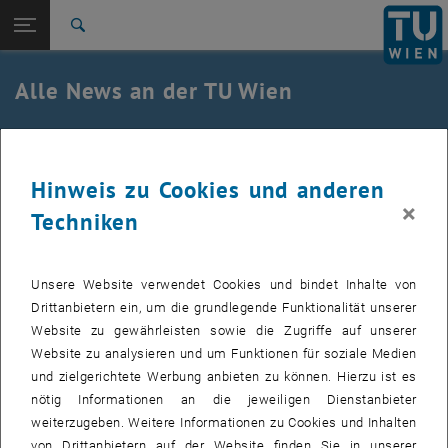
Studium
Seitennavigation öffnen
EN
TU Login
Forschung
Suche
International
Quicklinks
Alle News an der TU Wien
Quicklinks-Menü umschalten
Karriere
Zur 1. Menü Ebene
Alle News
01. Mai 2020
Zurück zur letzten Ebene:
TU Wien Startseite
Zurück: Subseiten von TU Wien Startseite auflisten
Hinweis zu Cookies und anderen
Dokumentation Bundeskonferenz
×
Übersicht
Techniken
Gemeinwesenarbeit in der sozialen
Stadt
Unsere Website verwendet Cookies und bindet Inhalte von
Drittanbietern ein, um die grundlegende Funktionalität unserer
Die Dokumentation der Bundeskonferenz
Website zu gewährleisten sowie die Zugriffe auf unserer
Gemeinwesenarbeit in der sozialen Stadt am 25.11.2019 in
Website zu analysieren und um Funktionen für soziale Medien
Berlin steht zum Download zur Verfügung
und zielgerichtete Werbung anbieten zu können. Hierzu ist es
nötig Informationen an die jeweiligen Dienstanbieter
weiterzugeben. Weitere Informationen zu Cookies und Inhalten
Im Rahmen der Studie „Gemeinwesenarbeit in der sozialen Stadt.
von Drittanbietern auf der Website finden Sie in unserer