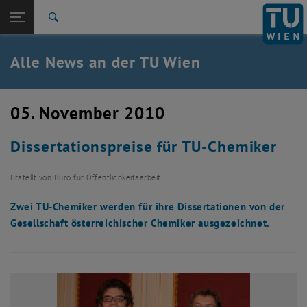
Studium
Seitennavigation öffnen
TU Login
Forschung
Suche
International
Quicklinks
Alle News an der TU Wien
Quicklinks-Menü umschalten
Karriere
Zur 1. Menü Ebene
Alle News
05. November 2010
Zurück zur letzten Ebene:
TU Wien Startseite
Zurück: Subseiten von TU Wien Startseite auflisten
Dissertationspreise für TU-Chemiker
Übersicht
Erstellt von
Büro für Öffentlichkeitsarbeit
Zwei TU-Chemiker werden für ihre Dissertationen von der
Gesellschaft österreichischer Chemiker ausgezeichnet.