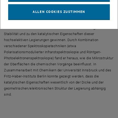
im Ultrahochvakuum präpariert werden. Einen Schwerpunkt seiner
Forschung bildeten Oberflächenlegierungen (aus Palladium und
ALLEN COOKIES ZUSTIMMEN
Zink), die zur Gewinnung von Wasserstoff aus Methanol verwendet
werden können. Durch den Einsatz moderner Oberflächenanalytik
konnte Dr. Weilach wesentliche Erkenntnisse zur Bildung, zur
Stabilität und zu den katalytischen Eigenschaften dieser
hochselektiven Legierungen gewinnen. Durch Kombination
verschiedener Spektroskopietechniken (etwa
Polarisationsmodulierter Infrarotspektroskopie und Röntgen-
Photoelektronenspektroskopie) fand er heraus, wie die Mikrostruktur
der Oberflächen die chemischen Vorgänge beeinflusst. In
Zusammenarbeit mit Chemikern der Universität Innsbruck und des
Fritz-Haber-Instituts Berlin konnte gezeigt werden, dass die
katalytischen Eigenschaften wesentlich von der Dicke und der
geometrischen/elektronischen Struktur der Legierung abhängig
sind.