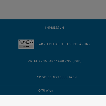
IMPRESSUM
BARRIEREFREIHEITSERKLÄRUNG
DATENSCHUTZERKLÄRUNG (PDF)
COOKIEEINSTELLUNGEN
Facebook
LinkedIn
YouTube
Instagram
Bluesky
© TU Wien
# 116210