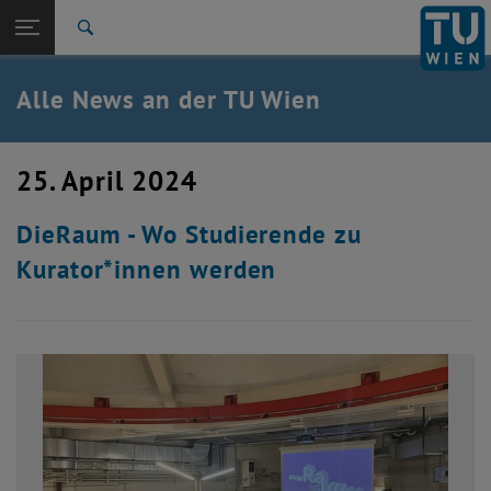
Studium
Seitennavigation öffnen
EN
TU Login
Forschung
Suche
International
Quicklinks
Alle News an der TU Wien
Quicklinks-Menü umschalten
Karriere
Zur 1. Menü Ebene
Alle News
25. April 2024
Zurück zur letzten Ebene:
TU Wien Startseite
Zurück: Subseiten von TU Wien Startseite auflisten
DieRaum - Wo Studierende zu
Übersicht
Kurator*innen werden