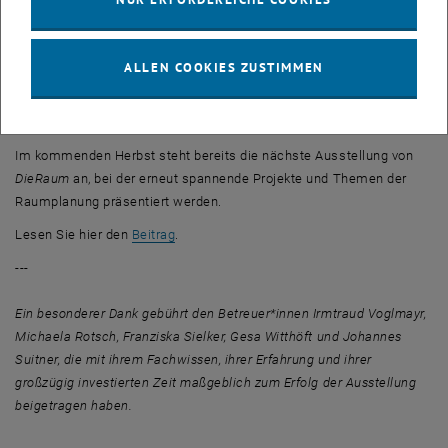
Durchführung der Ausstellung konnten die Studierenden wichtige
Soft-Skills wie Selbstorganisation, Teamfähigkeit und
Kommunikation vertiefen. Die Erfahrungen aus
DieRaum23
haben
ALLEN COOKIES ZUSTIMMEN
das Verständnis für Raumaneignung erweitert und ermöglicht es
den Studierenden, theoretische Konzepte in die Praxis umzusetzen.
Im kommenden Herbst steht bereits die nächste Ausstellung von
DieRaum
an, bei der erneut spannende Projekte und Themen der
Raumplanung präsentiert werden.
, öffnet eine externe URL in einem neuen Fen
Lesen Sie hier den
Beitrag
.
---
Ein besonderer Dank gebührt den Betreuer*innen Irmtraud Voglmayr,
Michaela Rotsch, Franziska Sielker, Gesa Witthöft und Johannes
Suitner, die mit ihrem Fachwissen, ihrer Erfahrung und ihrer
großzügig investierten Zeit maßgeblich zum Erfolg der Ausstellung
beigetragen haben.