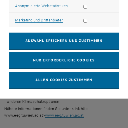
Statistik Cookies zulassen
Anonymisierte Webstatistiken
historischen Kontext
Dr. Wolfgang Ritschel (Geschäftsführer Verein der
Marketing Cookies zulassen
Marketing und Drittanbieter
Kohlenimporteure e.V., Hamburg): <link http: www.eeg.tuwien.ac.at
events egs pdf egs091124_ritschel.pdf _blank pdf-
link>Steinkohleweltmarkt: Perspektiven des globalen
Kohlemarktes
AUSWAHL SPEICHERN UND ZUSTIMMEN
Dr. Adolf Aumüller / DI Franz Klemm (EVN / IEA Clean Coal Centre):
<link http: www.eeg.tuwien.ac.at events egs pdf
NUR ERFORDERLICHE COOKIES
egs091124_klemm.pdf _blank pdf-link>Kohletechnologie: Stand
der Technik und Entwicklungspotentiale
Prof. Martin Faulstich (TU München, Vorsitzender
ALLEN COOKIES ZUSTIMMEN
Sachverständigenrat für Umweltfragen): <link http:
www.eeg.tuwien.ac.at events egs pdf egs091124_faulstich.pdf
_blank pdf-link>CCS: Möglichkeiten und Grenzen im Verhältnis zu
anderen Klimaschutzoptionen
Nähere Informationen finden Sie unter <link http:
www.eeg.tuwien.ac.at>
www.eeg.tuwien.ac.at
.