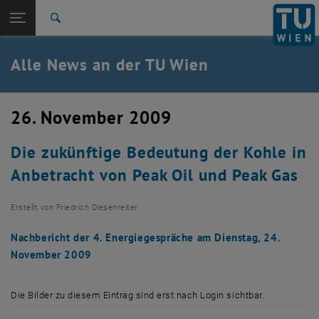
Studium
Seitennavigation öffnen
TU Login
Forschung
Suche
International
Quicklinks
Alle News an der TU Wien
Quicklinks-Menü umschalten
Karriere
Zur 1. Menü Ebene
Alle News
26. November 2009
Zurück zur letzten Ebene:
TU Wien Startseite
Zurück: Subseiten von TU Wien Startseite auflisten
Die zukünftige Bedeutung der Kohle in
Übersicht
Anbetracht von Peak Oil und Peak Gas
Erstellt von
Friedrich Diesenreiter
Nachbericht der 4. Energiegespräche am Dienstag, 24.
November 2009
Die Bilder zu diesem Eintrag sind erst nach Login sichtbar.