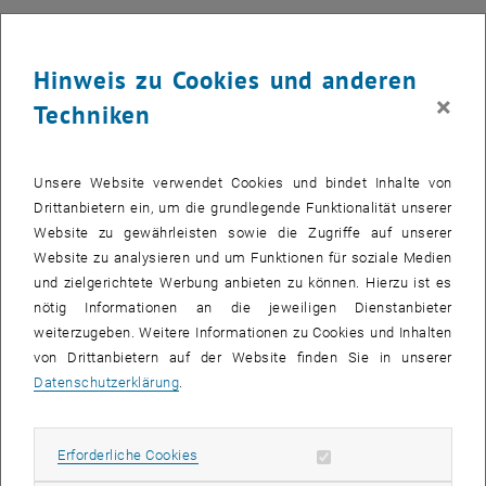
Die immer stärkere Industrialisierung von China und Indien, das
hohe Wachstum der Weltbevölkerung und ein hohes Preisniveau bei
Hinweis zu Cookies und anderen
Öl und Gas sorgen für eine Renaissance der Kohle. Auch in
×
Deutschland könnte durch den geplanten Ausstieg aus der
Techniken
Atomenergie in Zukunft der Stellenwert der Kohle wieder steigen.
Vor diesem Hintergrund wird in dieser Veranstaltung die Bedeutung
Unsere Website verwendet Cookies und bindet Inhalte von
der Kohle für das globale Energiesystem beleuchtet. Dazu werden
Drittanbietern ein, um die grundlegende Funktionalität unserer
von namhaften Experten Entwicklungen auf den internationalen
Website zu gewährleisten sowie die Zugriffe auf unserer
Kohlemärkten analysiert, technologische Möglichkeiten zur
Website zu analysieren und um Funktionen für soziale Medien
Effizienzsteigerung von Kohlekraftwerken aufgezeigt und
und zielgerichtete Werbung anbieten zu können. Hierzu ist es
Technologien zur Speicherung von CO2 (CCS - Carbon Capture and
nötig Informationen an die jeweiligen Dienstanbieter
Storage) und die Möglichkeiten und Grenzen dieser Technologie im
weiterzugeben. Weitere Informationen zu Cookies und Inhalten
Verhältnis zu anderen Klimaschutzoptionen diskutiert.
von Drittanbietern auf der Website finden Sie in unserer
Datenschutzerklärung
.
Impulsreferate
Prof. Reinhard Haas (Leiter der Energy Economics Group, TU
Erforderliche Cookies zulassen
Erforderliche Cookies
Wien): <link http: www.eeg.tuwien.ac.at events egs pdf
egs091124_haas.pdf _blank pdf-link>Kohlenutzung im