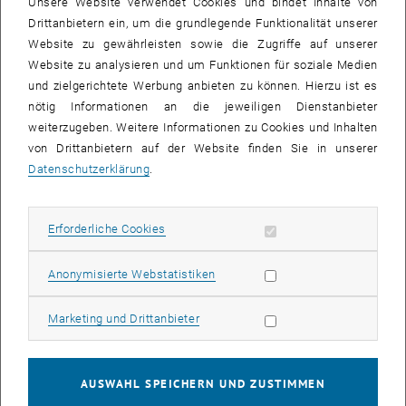
Unsere Website verwendet Cookies und bindet Inhalte von
Verkehr oder Markt – wir fügen uns ein, beugen uns dem Maßstab,
Drittanbietern ein, um die grundlegende Funktionalität unserer
folgen den Signaturen, hören auf die Stimmen des allgegenwärtigen
Website zu gewährleisten sowie die Zugriffe auf unserer
Geschehens. Aber wie schreiten wir über das gedruckte Wien?
Website zu analysieren und um Funktionen für soziale Medien
und zielgerichtete Werbung anbieten zu können. Hierzu ist es
Vom 16. bis 18. Oktober 2015 wird vor dem Wiener Rathaus ein
nötig Informationen an die jeweiligen Dienstanbieter
überdimensionaler Stadtplan in den Ausmaßen von 30 x 30 Metern
weiterzugeben. Weitere Informationen zu Cookies und Inhalten
ausgebreitet. Die Passant_innen sind eingeladen, ihre Stadt in
von Drittanbietern auf der Website finden Sie in unserer
Riesenschritten zu erobern. Entdecken Sie Ihre Nachbarschaft,
Datenschutzerklärung
.
flanieren Sie durch fremde Bezirke, blicken Sie in unbekannte
Innenhöfe, und markieren Sie mit Stiften Ihre Lieblingswege. Nach
zwei Tagen wird die Karte der 1000 Wege in einem spektakulären
Erforderliche Cookies zulassen
Erforderliche Cookies
Akt von zwei Kränen hochgezogen und die Besucher_innen können
nun ihr Werk betrachten. In der Distanz eröffnen sich neue
Statistik Cookies zulassen
Anonymisierte Webstatistiken
Perspektiven, und mit den markierten Wegen entsteht ein neues Bild
der Stadt.
Marketing Cookies zulassen
Marketing und Drittanbieter
Ein partizipatives Projekt des Institutes für Kunst und Gestaltung/TU
Wien in Kooperation mit der Mobilitätsagentur. Projektleitung: Otto
AUSWAHL SPEICHERN UND ZUSTIMMEN
Mittmannsgruber, Co-Autoren: Tim Knäbel, Falk Kremzow, Mahmoud