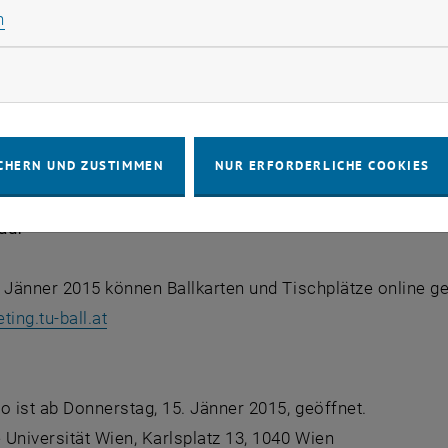
Statistik Cookies zulassen
Eröffnung: 21:30 Uhr
n
:00 Uhr früh
rketing Cookies zulassen
rung
nnen erhalten kostenlose Pressekarten. Akkreditierung via
CHERN UND ZUSTIMMEN
NUR ERFORDERLICHE COOKIES
 können an der Abendkasse gegen Vorlage eines gültige
auf
3. Jänner 2015 können Ballkarten und Tischplätze online gek
eting.tu-ball.at
o ist ab Donnerstag, 15. Jänner 2015, geöffnet.
Universität Wien, Karlsplatz 13, 1040 Wien