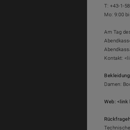
T: +43-1-5
Mo: 9:00 bi
Am Tag des 
Abendkasse 
Abendkass
Kontakt: <l
Bekleidun
Damen: Bod
Web: <link 
Rückfrageh
Technische