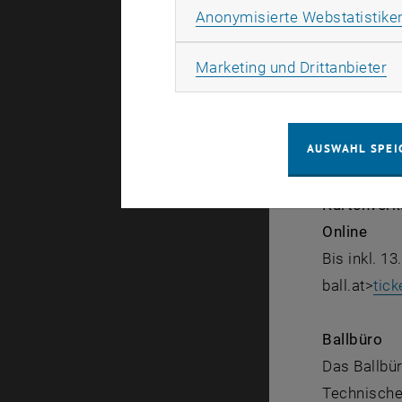
Feierliche 
Anonymisierte Webstatistike
Ballende: 5
Ma
Marketing und Drittanbieter
Akkreditie
JournalistI
AUSWAHL SPEI
Die Karten
Kartenverk
Online
Bis inkl. 1
ball.at>
tick
Ballbüro
Das Ballbür
Technische 