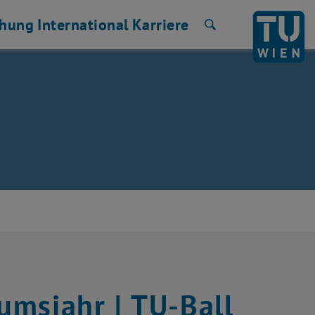
chung
International
Karriere
Suche
äumsjahr | TU-Ball