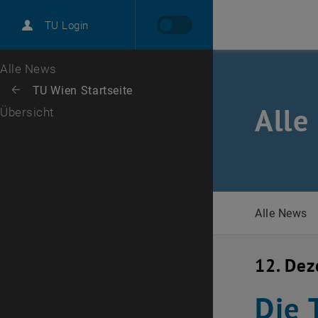
International
TU Login
Karriere
Zur 1. Menü Ebene
Alle News
Zurück zur letzten Ebene:
TU Wien Startseite
Zurück: Subseiten von TU Wien Startseite auflisten
Alle
Übersicht
Alle News
12. De
Die 