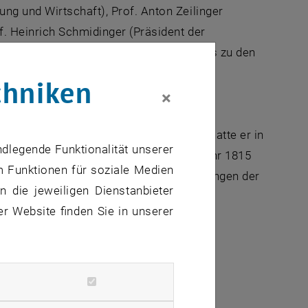
ng und Wirtschaft), Prof. Anton Zeilinger
. Heinrich Schmidinger (Präsident der
 (ehm. stv. Generalsekretär der UNO) bis zu den
chniken
×
e Tradition des Balls. Seine Anfänge hatte er in
ndlegende Funktionalität unserer
Institutes (der heutigen TU Wien) im Jahr 1815
m Funktionen für soziale Medien
: Der Reinertrag fließt karitativen Belangen der
 die jeweiligen Dienstanbieter
er Website finden Sie in unserer