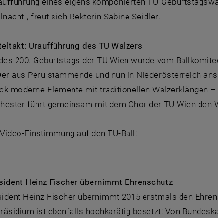
raufführung eines eigens komponierten TU-Geburtstagswa
lnacht", freut sich Rektorin Sabine Seidler.
rteltakt: Uraufführung des TU Walzers
 des 200. Geburtstags der TU Wien wurde vom Ballkomite
Der aus Peru stammende und nun in Niederösterreich ans
ck moderne Elemente mit traditionellen Walzerklängen –
hester führt gemeinsam mit dem Chor der TU Wien den Wa
 Video-Einstimmung auf den TU-Ball:
ident Heinz Fischer übernimmt Ehrenschutz
ident Heinz Fischer übernimmt 2015 erstmals den Ehrens
räsidium ist ebenfalls hochkarätig besetzt: Von Bundesk