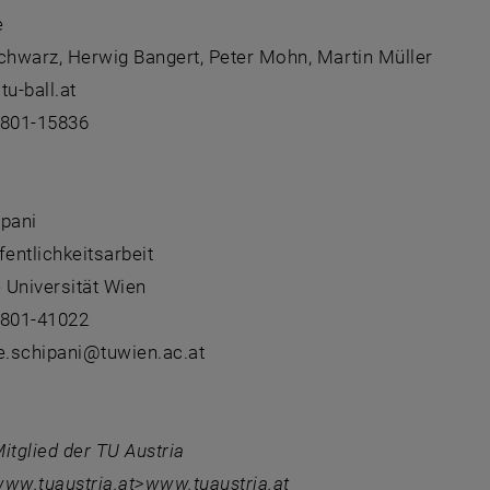
e
chwarz, Herwig Bangert, Peter Mohn, Martin Müller
tu-ball.at
8801-15836
:
ipani
fentlichkeitsarbeit
 Universität Wien
8801-41022
le.schipani@tuwien.ac.at
itglied der TU Austria
 www.tuaustria.at>www.tuaustria.at