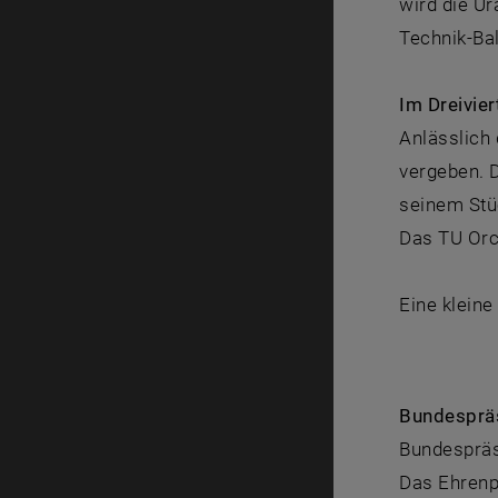
wird die U
Technik-Bal
Im Dreivie
Anlässlich
vergeben. 
seinem Stü
Das TU Orc
Eine kleine
Bundespräs
Bundespräs
Das Ehrenp