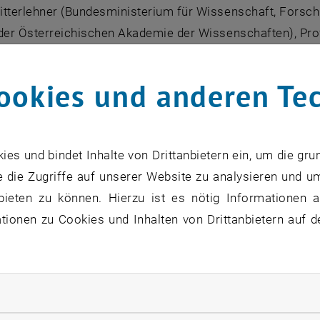
tterlehner (Bundesministerium für Wissenschaft, Forschu
 der Österreichischen Akademie der Wissenschaften), Prof
schen Universitätenkonferenz), Prof. Konrad Osterwalder
 des Universitätsrates der TU Wien.
ookies und anderen Te
 den guten Zweck
k und Vergnügen kein Widerspruch sind, beweist die schön
s und bindet Inhalte von Drittanbietern ein, um die gru
kerkränzchen", die ab der Gründung des Polytechnischen 
 die Zugriffe auf unserer Website zu analysieren und u
t wurden. Damals wie heute dient der Ball dem guten Zweck
bieten zu können. Hierzu ist es nötig Informationen an
en der TU Wien zu.
ionen zu Cookies und Inhalten von Drittanbietern auf d
r Hofburg
nnerstag, 29. Jänner 2015
rliche Cookies zulassen
:30 Uhr