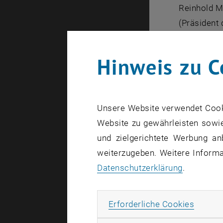
Reinhold Mi
(Präsident
österreichi
Mitgliedern
Hinweis zu C
Tanzen für
Dass Techni
Unsere Website verwendet Cookie
den "Techni
Website zu gewährleisten sowie
veranstalte
und zielgerichtete Werbung an
Studierend
weiterzugeben. Weitere Informat
Datenschutzerklärung
.
Facts:
Ort: Wiene
Termin: Do
Erforde
Erforderliche Cookies
Einlass: 20