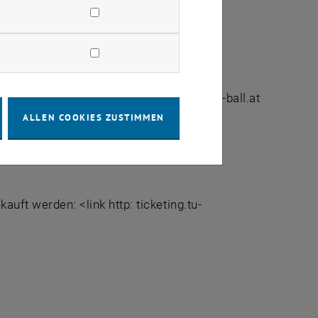
 TU-Ballbüro erforderlich: <link>ball@tu-ball.at
ALLEN COOKIES ZUSTIMMEN
n Presseausweises abgeholt werden.
auft werden: <link http: ticketing.tu-