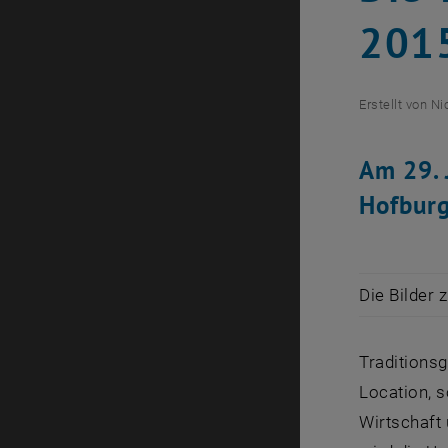
201
Erstellt von
Ni
Am 29. 
Hofburg
Die Bilder 
Traditionsg
Location, s
Wirtschaft