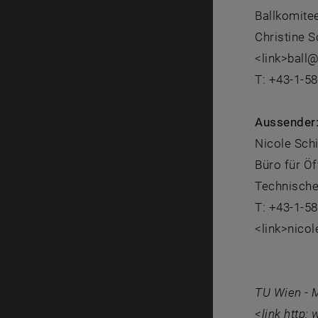
Ballkomite
Christine S
<link>ball@
T: +43-1-5
Aussender
Nicole Sch
Büro für Öf
Technische
T: +43-1-5
<link>nico
TU Wien - M
<link http: