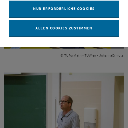
NUR ERFORDERLICHE COOKIES
ALLEN COOKIES ZUSTIMMEN
Bild v
© TUForMath - TUWien - JohannaDrmota