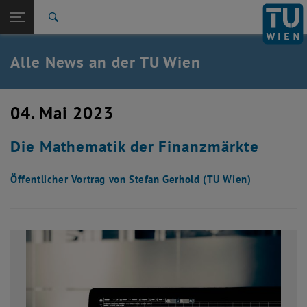
Studium
Seitennavigation öffnen
TU Login
Forschung
Suche
International
Quicklinks
Alle News an der TU Wien
Quicklinks-Menü umschalten
Karriere
Zur 1. Menü Ebene
Alle News
04. Mai 2023
Zurück zur letzten Ebene:
TU Wien Startseite
Zurück: Subseiten von TU Wien Startseite auflisten
Die Mathematik der Finanzmärkte
Übersicht
Öffentlicher Vortrag von Stefan Gerhold (TU Wien)