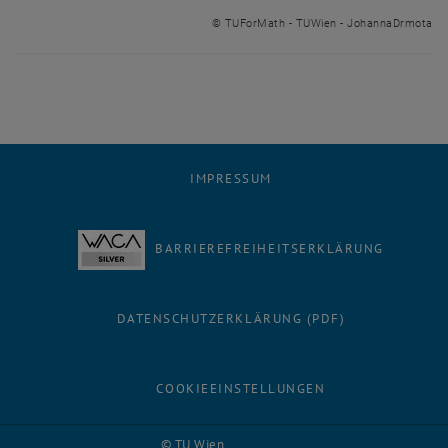
Bild v
© TUForMath - TUWien - JohannaDrmota
IMPRESSUM
BARRIEREFREIHEITSERKLÄRUNG
DATENSCHUTZERKLÄRUNG (PDF)
COOKIEEINSTELLUNGEN
Facebook
LinkedIn
YouTube
Instagram
Bluesky
© TU Wien
# 116210