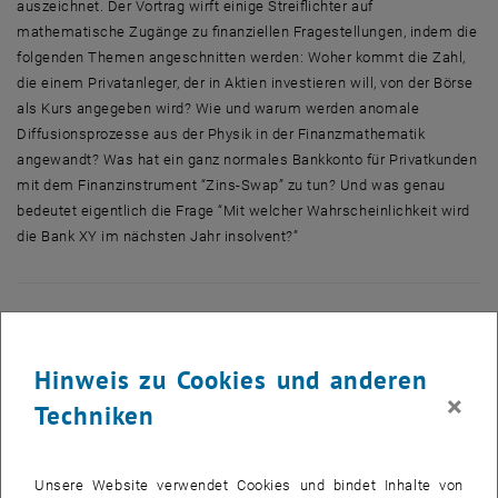
auszeichnet. Der Vortrag wirft einige Streiflichter auf
mathematische Zugänge zu finanziellen Fragestellungen, indem die
folgenden Themen angeschnitten werden: Woher kommt die Zahl,
die einem Privatanleger, der in Aktien investieren will, von der Börse
als Kurs angegeben wird? Wie und warum werden anomale
Diffusionsprozesse aus der Physik in der Finanzmathematik
angewandt? Was hat ein ganz normales Bankkonto für Privatkunden
mit dem Finanzinstrument “Zins-Swap” zu tun? Und was genau
bedeutet eigentlich die Frage “Mit welcher Wahrscheinlichkeit wird
die Bank XY im nächsten Jahr insolvent?”
Hinweis zu Cookies und anderen
×
Techniken
Unsere Website verwendet Cookies und bindet Inhalte von