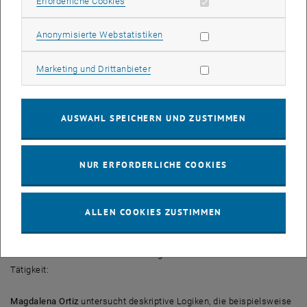
Erforderliche Cookies zulassen
Erforderliche Cookies
einer Frauen-PostDoc-Stelle. Seitdem erwarb sie mehrere Preise für
ihre Arbeit, darunter den Wissenschaftspreis der TU Wien 2011
sowie einen START-Preis des FWF im Jahr 2015 für ihr
Statistik Cookies zulassen
Anonymisierte Webstatistiken
Forschungsprojekt im Bereich Cloud-Computing.
Marketing Cookies zulassen
Marketing und Drittanbieter
Von einer Professur in Schweden, die ihrer Frauen-PostDoc-Stelle
folgte, kehrt
Laura Kovacs
im April 2016 als Professorin an die TU
Wien zurück: Sie wird ihre durch einen ERC Starting Grant
AUSWAHL SPEICHERN UND ZUSTIMMEN
geförderten Forschungen an der Fakultät für Informatik durchführen.
Dieser prestigeträchtige Preis des European Research Councils ist
mit 1,5 Mio. Euro dotiert und dient zur Förderung von unabhängigen
NUR ERFORDERLICHE COOKIES
Nachwuchsforscher_innen. Laura Kovacs verbindet in ihrer Arbeit
Logik mit Informatik und forscht in den Bereichen Formale
Softwareanalyse und Verifikation.
ALLEN COOKIES ZUSTIMMEN
Drei weitere Forscherinnen nutzten die Fördermaßnahme der
Fakultät für Informatik für eine erfolgreiche wissenschaftliche
Tätigkeit:
Magdalena Ortiz
untersucht deskriptive Logiken, die beispielsweise