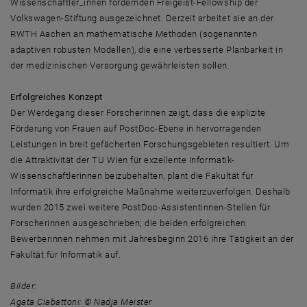
Wissenschaftler_innen fördernden Freigeist-Fellowship der
Volkswagen-Stiftung ausgezeichnet. Derzeit arbeitet sie an der
RWTH Aachen an mathematische Methoden (sogenannten
adaptiven robusten Modellen), die eine verbesserte Planbarkeit in
der medizinischen Versorgung gewährleisten sollen.
Erfolgreiches Konzept
Der Werdegang dieser Forscherinnen zeigt, dass die explizite
Förderung von Frauen auf PostDoc-Ebene in hervorragenden
Leistungen in breit gefächerten Forschungsgebieten resultiert. Um
die Attraktivität der TU Wien für exzellente Informatik-
Wissenschaftlerinnen beizubehalten, plant die Fakultät für
Informatik ihre erfolgreiche Maßnahme weiterzuverfolgen. Deshalb
wurden 2015 zwei weitere PostDoc-Assistentinnen-Stellen für
Forscherinnen ausgeschrieben; die beiden erfolgreichen
Bewerberinnen nehmen mit Jahresbeginn 2016 ihre Tätigkeit an der
Fakultät für Informatik auf.
Bilder:
Agata Ciabattoni: © Nadja Meister