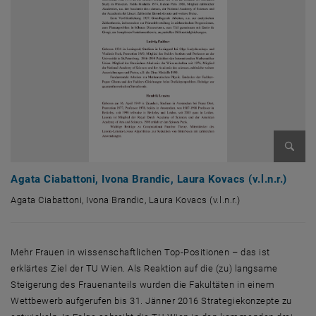
Bild v
Agata Ciabattoni, Ivona Brandic, Laura Kovacs (v.l.n.r.)
Agata Ciabattoni, Ivona Brandic, Laura Kovacs (v.l.n.r.)
Agata Ciabattoni, Ivona Brandic, Laura Kovacs (v.l.n.r.)
Mehr Frauen in wissenschaftlichen Top-Positionen – das ist
erklärtes Ziel der TU Wien. Als Reaktion auf die (zu) langsame
Steigerung des Frauenanteils wurden die Fakultäten in einem
Wettbewerb aufgerufen bis 31. Jänner 2016 Strategiekonzepte zu