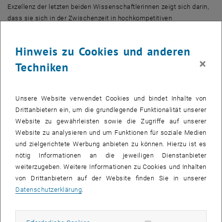
Exzellenz der letzten beiden Wissenschaftlerinnen zeigt sich darin,
dass sie sich in der Zwischenzeit in hochkompetitiven
Auswahlverfahren durchsetzten und nun Stellen als Associate bzw.
Assistant Professors in Paris und Wien innehaben.
Hinweis zu Cookies und anderen
×
Agata Ciabattoni
, seit 2012 Professorin für Nicht-klassische Logiken
Techniken
an der Fakultät für Informatik, begann ihre Karriere an der TU Wien
als Projektassistentin und wechselte dann auf eine Frauen-
PostDoc-Stelle. 2011 wurde sie mit einem START-Preis
Unsere Website verwendet Cookies und bindet Inhalte von
ausgezeichnet - eine mit 1,2 Mio. Euro dotierte Förderung für
Drittanbietern ein, um die grundlegende Funktionalität unserer
exzellente Nachwuchsforscher_innen. Das Ziel ihrer Forschung ist
Website zu gewährleisten sowie die Zugriffe auf unserer
es, mathematische und technische Tools zur Verfügung zu stellen,
Website zu analysieren und um Funktionen für soziale Medien
die nichtklassische Logiken für Wissenschaftler_innen aus
und zielgerichtete Werbung anbieten zu können. Hierzu ist es
verschiedenen Gebieten (z.B. Informatik, Mathematik, Philosophie,
nötig Informationen an die jeweiligen Dienstanbieter
Ingenieurswissenschaften) nutzbar machen.
weiterzugeben. Weitere Informationen zu Cookies und Inhalten
von Drittanbietern auf der Website finden Sie in unserer
Auch
Ivona Brandic
, die im Februar 2016 eine Professur für High-
Datenschutzerklärung
.
Performance Computing Systems an der Fakultät für Informatik
antreten wird, begann ihre Forschung an der TU Wien im Rahmen