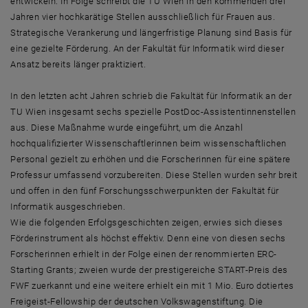
entwickeln. In Folge schreibt die TU Wien in den kommenden drei
Jahren vier hochkarätige Stellen ausschließlich für Frauen aus.
Strategische Verankerung und längerfristige Planung sind Basis für
eine gezielte Förderung. An der Fakultät für Informatik wird dieser
Ansatz bereits länger praktiziert.
In den letzten acht Jahren schrieb die Fakultät für Informatik an der
TU Wien insgesamt sechs spezielle PostDoc-Assistentinnenstellen
aus. Diese Maßnahme wurde eingeführt, um die Anzahl
hochqualifizierter Wissenschaftlerinnen beim wissenschaftlichen
Personal gezielt zu erhöhen und die Forscherinnen für eine spätere
Professur umfassend vorzubereiten. Diese Stellen wurden sehr breit
und offen in den fünf Forschungsschwerpunkten der Fakultät für
Informatik ausgeschrieben.
Wie die folgenden Erfolgsgeschichten zeigen, erwies sich dieses
Förderinstrument als höchst effektiv. Denn eine von diesen sechs
Forscherinnen erhielt in der Folge einen der renommierten ERC-
Starting Grants; zweien wurde der prestigereiche START-Preis des
FWF zuerkannt und eine weitere erhielt ein mit 1 Mio. Euro dotiertes
Freigeist-Fellowship der deutschen Volkswagenstiftung. Die