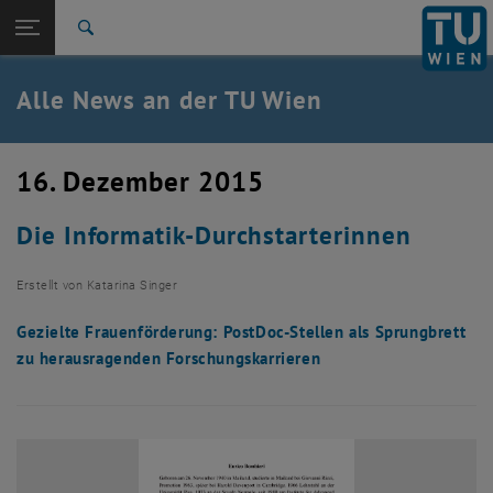
Studium
Seitennavigation öffnen
TU Login
Forschung
Suche
International
Quicklinks
Alle News an der TU Wien
Quicklinks-Menü umschalten
Karriere
Zur 1. Menü Ebene
Alle News
16. Dezember 2015
Zurück zur letzten Ebene:
TU Wien Startseite
Zurück: Subseiten von TU Wien Startseite auflisten
Die Informatik-Durchstarterinnen
Übersicht
Erstellt von
Katarina Singer
Gezielte Frauenförderung: PostDoc-Stellen als Sprungbrett
zu herausragenden Forschungskarrieren