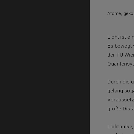
Atome, gekop
Atome, geko
Licht ist e
Es bewegt 
der TU Wien
Quantensys
Durch die 
gelang soga
Voraussetz
große Dista
Lichtpulse,