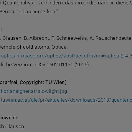
 Quantenphysik verhindern, dass irgendjemand in diese V
n Personen das bemerken."
:
C. Clausen, B. Albrecht, P. Schneeweiss, A. Rauschenbeutel 
semble of cold atoms, Optica.
.opticsinfobase.org/optica/abstract.cfm?uri=optica-2-4-
gliche Version: arXiv:1502.01151 (2015)
orarfrei, Copyright: TU Wien)
, öffnet eine externe URL i
florianaigner.at/slowlight.jpg
.tuwien.ac.at/dle/pr/aktuelles/downloads/2013/quanten
inweise:
oph Clausen