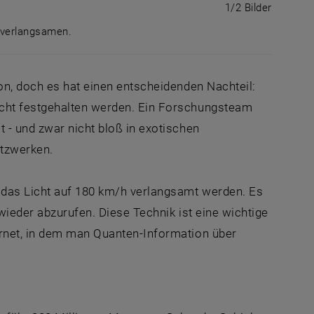
Bild vergr
1 von 2 
1/2 Bilder
h verlangsamen.
drastisch verlangsamen.
on, doch es hat einen entscheidenden Nachteil:
icht festgehalten werden. Ein Forschungsteam
 - und zwar nicht bloß in exotischen
etzwerken.
 das Licht auf 180 km/h verlangsamt werden. Es
wieder abzurufen. Diese Technik ist eine wichtige
ernet, in dem man Quanten-Information über