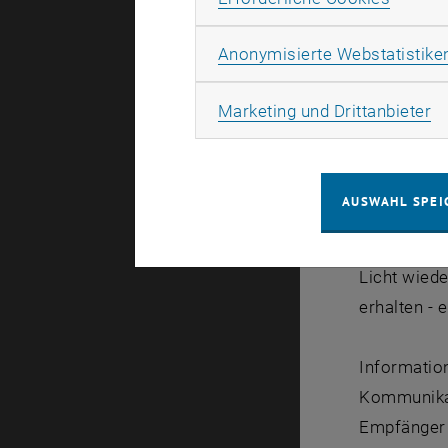
Im Experim
Anonymisierte Webstatistike
einen drit
Photon nich
Ma
Marketing und Drittanbieter
die Informa
festgehalte
AUSWAHL SPEI
Nach zwei M
zurückgeleg
Licht wiede
erhalten -
Information
Kommunikat
Empfänger h