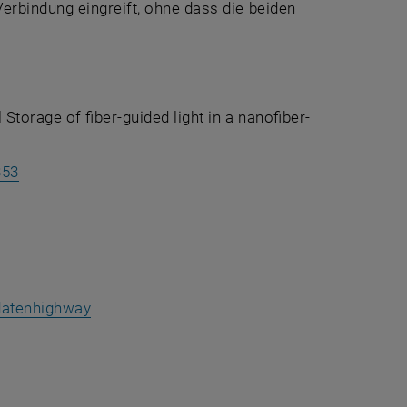
erbindung eingreift, ohne dass die beiden
Storage of fiber-guided light in a nanofiber-
, öffnet eine externe URL in einem neuen Fenster
353
n einem neuen Fenster
, öffnet eine externe URL in einem neuen Fe
datenhighway