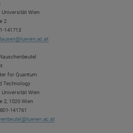
t
 Universität Wien
e 2
1-141713
clausen
@
tuwien.ac.at
 Rauschenbeutel
ut
ter for Quantum
d Technology
 Universität Wien
e 2, 1020 Wien
8801-141761
henbeutel
@
tuwien.ac.at