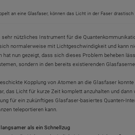
pelt an eine Glasfaser, können das Licht in der Faser drastisc
ppelt an eine Glasfaser, können das Licht in der Faser 
in sehr nützliches Instrument für die Quantenkommunikati
sich normalerweise mit Lichtgeschwindigkeit und kann n
 hat nun gezeigt, dass sich dieses Problem beheben lässt
temen, sondern in den bereits existierenden Glasfasern
geschickte Kopplung von Atomen an die Glasfaser konnte
r, das Licht für kurze Zeit komplett anzuhalten und dann 
ung für ein zukünftiges Glasfaser-basiertes Quanten-Int
nzen teleportieren kann.
 langsamer als ein Schnellzug