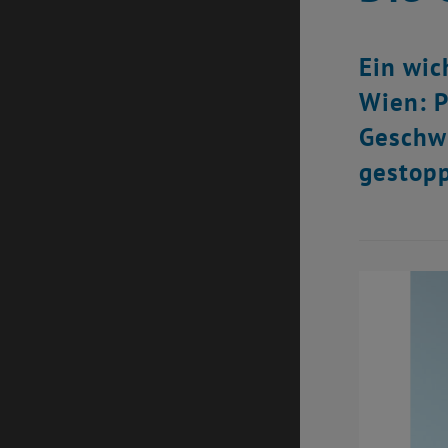
Ein wic
Wien: P
Geschwi
gestop