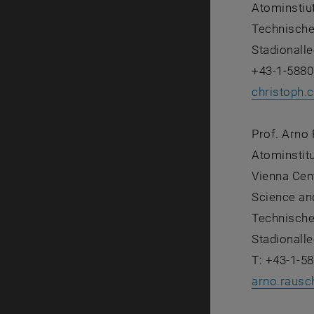
Atominstiu
Technische
Stadionalle
+43-1-5880
christoph.
Prof. Arno
Atominstit
Vienna Cen
Science an
Technische
Stadionalle
T: +43-1-5
arno.rausc