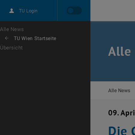
International
TU Login
Karriere
Zur 1. Menü Ebene
Alle News
Zurück zur letzten Ebene:
TU Wien Startseite
Zurück: Subseiten von TU Wien Startseite auflisten
Alle
Übersicht
Alle News
09. Apr
Die 