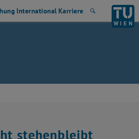
chung
International
Karriere
Suche
cht stehenbleibt