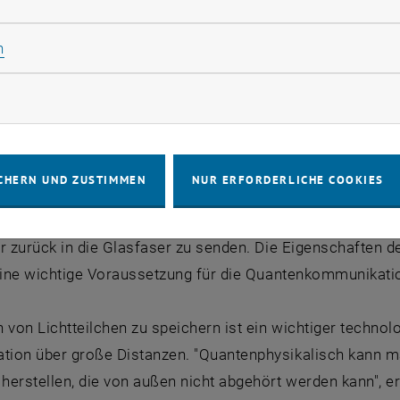
ent wurde deswegen zusätzlich noch ein Kontroll-Laser v
Statistik Cookies zulassen
n
ten Atomzustand koppelt. "Durch das Zusammenspiel diese
t mehr wie sonst einfach absorbiert und dann später zuf
rketing Cookies zulassen
tion des Photons kontrolliert auf ein Ensemble von Atome
n." Aus dem Lichtteilchen wird so eine kollektive Anreg
CHERN UND ZUSTIMMEN
NUR ERFORDERLICHE COOKIES
ikrosekunden, einer Zeitspanne in der das Licht sonst b
t hätte, wurden im Experiment die Atome mit Hilfe des K
r zurück in die Glasfaser zu senden. Die Eigenschaften 
 eine wichtige Voraussetzung für die Quantenkommunikati
 von Lichtteilchen zu speichern ist ein wichtiger techno
ion über große Distanzen. "Quantenphysikalisch kann m
erstellen, die von außen nicht abgehört werden kann", e