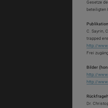
Gesetze der
beteiligte
Publikation
C. Sayrin, 
trapped en
http://www
Frei zugän
Bilder (hon
http://www.
http://www
Rückfrageh
Dr. Christ