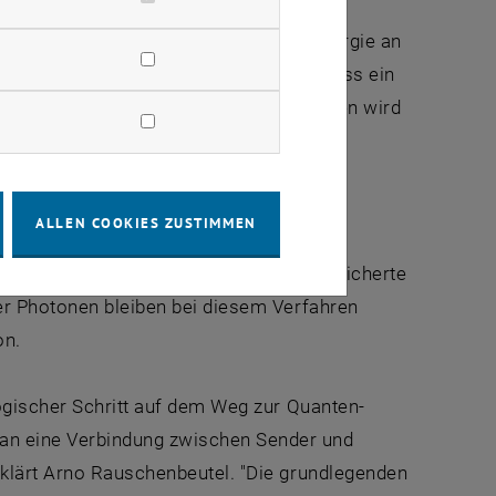
erwendet, der den Zustand höherer Energie an
r drei Zustände kann man erreichen, dass ein
ällig wieder ausgesandt wird. Stattdessen wird
n übertragen und für definierte Zeit
ung von Atomen.
ALLEN COOKIES ZUSTIMMEN
ereits ungefähr einen halben Kilometer
ontroll-Lasers dazu gebracht, das gespeicherte
der Photonen bleiben bei diesem Verfahren
on.
logischer Schritt auf dem Weg zur Quanten-
an eine Verbindung zwischen Sender und
rklärt Arno Rauschenbeutel. "Die grundlegenden