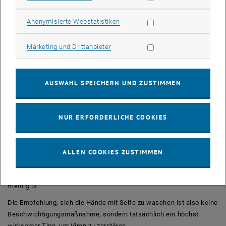
einen hydrophoben und einen hydrophilen Teil“, erklärt Astrid Mach-
Aigner. Die hydrophile Seite des Moleküls wendet sich den
Statistik Cookies zulassen
Anonymisierte Webstatistiken
umgebenden Wassermolekülen zu, die hydrophobe Seite verbindet
sich zwar mit Fettmolekülen, wendet sich aber von
Marketing Cookies zulassen
Marketing und Drittanbieter
Wassermolekülen ab.
Die Tenside lagern sich mit ihrer hydrophoben Seite rund um die
Virenhülle an. Aus den Bruchstücken der Hülle entstehen
AUSWAHL SPEICHERN UND ZUSTIMMEN
kugelförmige Aggregate, sogenannte Mizellen, die dann leicht
weggewaschen werden können.
Die Erbinformation des Virus wird bei seiner Zerstörung freigelegt.
NUR ERFORDERLICHE COOKIES
„Diese Erbinformation ist nicht mehr infektiös“, erklärt Astrid Mach-
Aigner. „Außerdem wird sie über Enzyme, die Ribonukleasen, schnell
abgebaut. Der Mensch hat jede Menge Ribonukleasen auf den
ALLEN COOKIES ZUSTIMMEN
Händen und an den Körperöffnungen. Das ist eben zur Virenabwehr
hilfreich, aber nur unter der Voraussetzung, dass es keine Hülle
mehr gibt.“
Die Empfehlung, sich die Hände mit Seife zu waschen ist also keine
Beschwichtigungsmaßnahme, sondern tatsächlich ein höchst
wirksamer Tipp, um Viren zu zerstören.