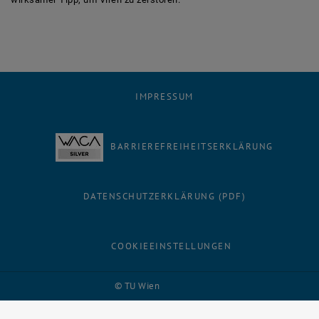
IMPRESSUM
BARRIEREFREIHEITSERKLÄRUNG
DATENSCHUTZERKLÄRUNG (PDF)
COOKIEEINSTELLUNGEN
Facebook
LinkedIn
YouTube
Instagram
Bluesky
© TU Wien
# 116210