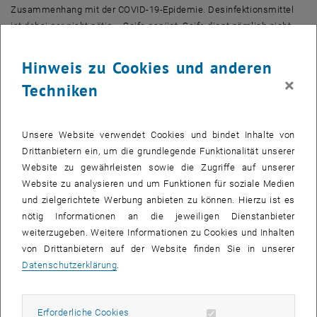
Zusammenhang mit der COVID-19-Epidemie. Desinfektionsmittel
ist dabei gar nicht nötig – Seife genügt. Seife dient nämlich nicht
nur dazu, Schmutz von der Haut zu entfernen, sie kann Coronaviren
sogar sehr effektiv zerstören.
Hinweis zu Cookies und anderen
×
Das Virus SARS-CoV-2 hat eine Hülle, die unter anderem aus
Techniken
Lipidmolekülen beseht. Außerdem hat die Hülle sogenannte
„Spikes“, mit deren Hilfe das Virus an eine Zelle andocken kann. Nur
dadurch kann das Virus überhaupt infektiös sein. Im Inneren der
Unsere Website verwendet Cookies und bindet Inhalte von
Hülle verbirgt sich die Erbinformation.
Drittanbietern ein, um die grundlegende Funktionalität unserer
Website zu gewährleisten sowie die Zugriffe auf unserer
„Seife greift den Lipidanteil der Hülle an“, sagt Prof. Astrid Mach-
Website zu analysieren und um Funktionen für soziale Medien
Aigner vom Institut für Verfahrenstechnik, Umwelttechnik und
und zielgerichtete Werbung anbieten zu können. Hierzu ist es
Technische Biowissenschaften der TU Wien. Ähnlich wie man beim
nötig Informationen an die jeweiligen Dienstanbieter
Geschirrspülen Fett mit Spülmittel lösen kann, wird die Hülle des
weiterzugeben. Weitere Informationen zu Cookies und Inhalten
Virus beim Kontakt mit Seife zerstört.
von Drittanbietern auf der Website finden Sie in unserer
Das Molekül, das Wasser liebt und hasst
Datenschutzerklärung
.
Waschmittel und Seife enthalten Tenside. „Das Besondere an
diesen Molekülen ist: Sie sind amphiphil – das heißt, sie haben
Erforderliche Cookies zulassen
Erforderliche Cookies