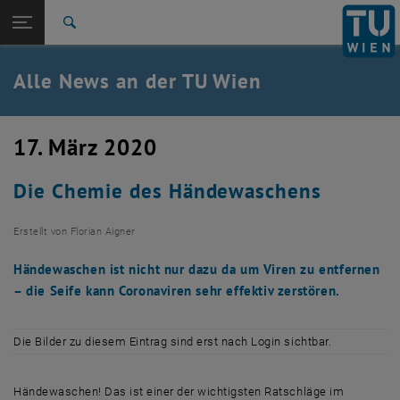
Studium
Seitennavigation öffnen
TU Login
Forschung
Suche
International
Quicklinks
Alle News an der TU Wien
Quicklinks-Menü umschalten
Karriere
Zur 1. Menü Ebene
Alle News
17. März 2020
Zurück zur letzten Ebene:
TU Wien Startseite
Zurück: Subseiten von TU Wien Startseite auflisten
Die Chemie des Händewaschens
Übersicht
Erstellt von
Florian Aigner
Händewaschen ist nicht nur dazu da um Viren zu entfernen
– die Seife kann Coronaviren sehr effektiv zerstören.
Die Bilder zu diesem Eintrag sind erst nach Login sichtbar.
Händewaschen! Das ist einer der wichtigsten Ratschläge im