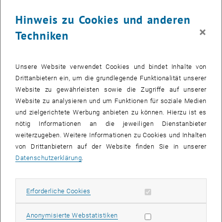
Die Bilder zu diesem Eintrag sind erst nach Login sichtbar.
Hinweis zu Cookies und anderen
×
Techniken
Bibliotheken sind auch im modernen Wissenschaftsbetrieb nicht
wegzudenken: Zum einen stellen sie eine wichtige Drehscheibe
innerhalb eines global agierenden Wissensmarktes dar, zum
Unsere Website verwendet Cookies und bindet Inhalte von
anderen punkten sie als "Dritter Ort" und sind in dieser Funktion
Drittanbietern ein, um die grundlegende Funktionalität unserer
gleichermaßen Arbeits- und Aufenthaltsraum, Interaktions- und
Website zu gewährleisten sowie die Zugriffe auf unserer
Kommunikationszentrum innerhalb einer Gemeinschaft.
Website zu analysieren und um Funktionen für soziale Medien
und zielgerichtete Werbung anbieten zu können. Hierzu ist es
Die Architektur einer Bibliothek spielt dabei eine tragende Rolle. So
nötig Informationen an die jeweiligen Dienstanbieter
sind in den letzten Jahren zahlreiche bemerkenswerte Landmark-
weiterzugeben. Weitere Informationen zu Cookies und Inhalten
Gebäude entstanden, die unter kreativen Einsatz architektonischer
von Drittanbietern auf der Website finden Sie in unserer
Mittel die verschiedenen Bedeutungsebenen einer Bibliothek neu
Datenschutzerklärung
.
zusammenführen. Dabei stellt sich die Frage, welche Wirkung diese
Bauten auf ihre Umgebung und ihre Nutzer_innen haben? Inwiefern
gelingt es, die durch die Architektur transportierte Modernität
Erforderliche Cookies zulassen
Erforderliche Cookies
letztlich im Alltagsbetrieb einer Bibliothek umzusetzen?
Statistik Cookies zulassen
Anonymisierte Webstatistiken
Die Veranstaltung "Die Bibliothek als Marke. Bibliotheksbau im 21.