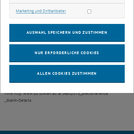
Jahrhundert" wird im Rahmen der 200-Jahr-Feierlichkeiten von der
Marketing Cookies zulassen
Marketing und Drittanbieter
Universitätsbibliothek organisiert. Zugleich ist sie als
Preconference zum heurigen <link http: www.ub.tuwien.ac.at
oebt2015_preconference _blank>32. Österreichischen
Bibliothekartag konzipiert, der vom 15. bis 18. September 2015 an
AUSWAHL SPEICHERN UND ZUSTIMMEN
der Universität Wien abgehalten wird.
Die Bibliothek als Marke. Bibliotheksbau im 21. Jahrhundert
NUR ERFORDERLICHE COOKIES
Dienstag, 15. September 2015
9:30 - 16:30 Uhr
Technische Universität Wien
ALLEN COOKIES ZUSTIMMEN
Gebäudeteil BA | TUtheSky | 11. Stock
Getreidemarkt 9, 1060 Wien
<link http: www.ub.tuwien.ac.at oebt2015_preconference
_blank>Details