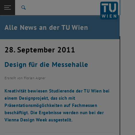
Studium
Seitennavigation öffnen
TU Login
Forschung
Suche
International
Quicklinks
Alle News an der TU Wien
Quicklinks-Menü umschalten
Karriere
Zur 1. Menü Ebene
Alle News
28. September 2011
Zurück zur letzten Ebene:
TU Wien Startseite
Zurück: Subseiten von TU Wien Startseite auflisten
Design für die Messehalle
Übersicht
Erstellt von
Florian Aigner
Kreativität bewiesen Studierende der TU Wien bei
einem Designprojekt, das sich mit
Präsentationsmöglichkeiten auf Fachmessen
beschäftigt. Die Ergebnisse werden nun bei der
Vienna Design Week ausgestellt.