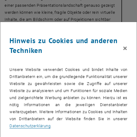
einer passenden Präsentationslandschaft genauso gezeigt
werden können wie kleine, fragile Objekte oder rein virtuelle
Inhalte, die am Bildschirm oder auf Projektionen sichtbar
sind“, erklärt Peter Auer vom Institut für Kunst und
Gestaltung. Die neuentwickelten Lösungen sollen auch für
Hinweis zu Cookies und anderen
die zukünftige Repräsentation der TU Wien benützen
×
werden.
Techniken
Fertige Prototypen zum Vorzeigen
Entstanden sind nun verschiedene Prototypen für
Unsere Website verwendet Cookies und bindet Inhalte von
Messeaufbauten, die modular erweitert und an die
Drittanbietern ein, um die grundlegende Funktionalität unserer
Ausstellungsgegenstände angepasst werden können. Einer
Website zu gewährleisten sowie die Zugriffe auf unserer
der Entwürfe wurde nun bereits zur Objektpräsentation im
Website zu analysieren und um Funktionen für soziale Medien
Rahmen einer TU-Veranstaltung eingesetzt: Es handelt sich
und zielgerichtete Werbung anbieten zu können. Hierzu ist es
um ein simples, zweifach geknicktes Baumodul (siehe Bild),
nötig Informationen an die jeweiligen Dienstanbieter
das auf beinahe unbegrenzt viele Arten geschichtet,
weiterzugeben. Weitere Informationen zu Cookies und Inhalten
gestapelt und kombiniert werden kann. Aus einem einzigen
von Drittanbietern auf der Website finden Sie in unserer
leichten und gut transportierbaren Bauteil kann so vom
Datenschutzerklärung
.
simplen Tisch über die kommunikative Theke bis hin zum