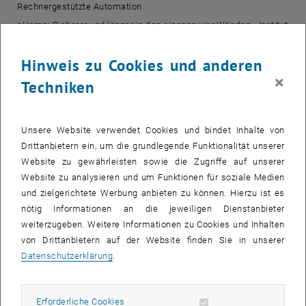
Rechnergestützte Automation
eHome: Sicherer und länger in den eigenen vier Wänden - Institut
"integriert studieren" (IS-TU)
Beginn der Ausstellung „Innovative Projekte der Nominierten“
Hinweis zu Cookies und anderen
×
Techniken
Für 40 UnternehmerInnen können wir die Möglichkeit bieten, das
von Ihnen eingereichte Projekt zum Mercur einem breiten Publikum
zu präsentieren. Nach Kategorien geclustert können Sie spannende
Unsere Website verwendet Cookies und bindet Inhalte von
Innovationen Wiener UnternehmerInnen kennenlernen, neue
Drittanbietern ein, um die grundlegende Funktionalität unserer
Geschäftskontakte anbahnen und Ihr Netzwerk erweitern. Ein
Website zu gewährleisten sowie die Zugriffe auf unserer
Ausstellerverzeichnis steht vor Ort zur Verfügung. Aus dem Kreis
Website zu analysieren und um Funktionen für soziale Medien
der Aussteller können Sie per SMS-Voting den Gewinner des
und zielgerichtete Werbung anbieten zu können. Hierzu ist es
Publikumspreises mitbestimmen.
nötig Informationen an die jeweiligen Dienstanbieter
weiterzugeben. Weitere Informationen zu Cookies und Inhalten
16.30 Uhr
von Drittanbietern auf der Website finden Sie in unserer
Beginn der Vorträge
Datenschutzerklärung
.
Im Rahmen des Innovationstages bieten wir Ihnen zwei fachlich
hochstehende Vortragsreihen an, die Ihnen Einblicke in neueste
Aspekte der universitären Forschung geben.
Erforderliche Cookies zulassen
Erforderliche Cookies