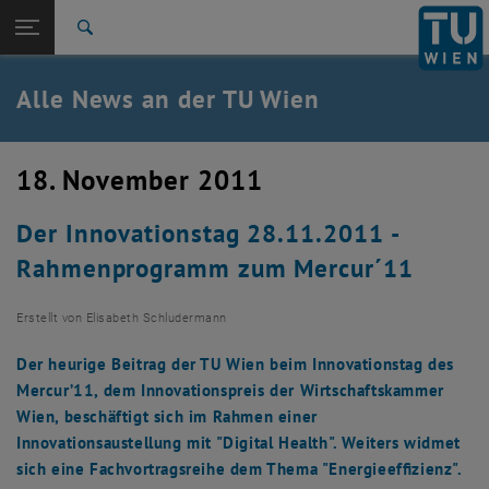
Studium
Seitennavigation öffnen
TU Login
Forschung
Suche
International
Quicklinks
Alle News an der TU Wien
Quicklinks-Menü umschalten
Karriere
Zur 1. Menü Ebene
Alle News
18. November 2011
Zurück zur letzten Ebene:
TU Wien Startseite
Zurück: Subseiten von TU Wien Startseite auflisten
Der Innovationstag 28.11.2011 -
Übersicht
Rahmenprogramm zum Mercur´11
Erstellt von
Elisabeth Schludermann
Der heurige Beitrag der TU Wien beim Innovationstag des
Mercur’11, dem Innovationspreis der Wirtschaftskammer
Wien, beschäftigt sich im Rahmen einer
Innovationsaustellung mit "Digital Health". Weiters widmet
sich eine Fachvortragsreihe dem Thema "Energieeffizienz".