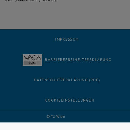
IMPRESSUM
BARRIEREFREIHEITSERKLÄRUNG
DATENSCHUTZERKLÄRUNG (PDF)
COOKIEEINSTELLUNGEN
Facebook
LinkedIn
YouTube
Instagram
Bluesky
© TU Wien
# 116210