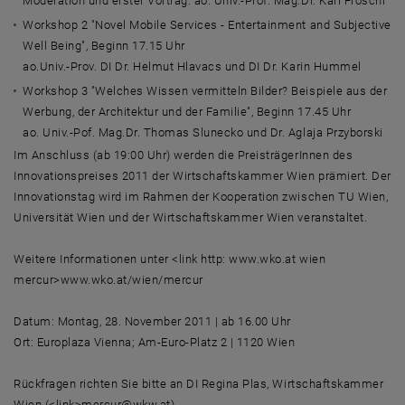
Moderation und erster Vortrag: ao. Univ.-Prof. Mag.Dr. Karl Fröschl
Workshop 2 "Novel Mobile Services - Entertainment and Subjective
Well Being", Beginn 17.15 Uhr
ao.Univ.-Prov. DI Dr. Helmut Hlavacs und DI Dr. Karin Hummel
Workshop 3 "Welches Wissen vermitteln Bilder? Beispiele aus der
Werbung, der Architektur und der Familie", Beginn 17.45 Uhr
ao. Univ.-Pof. Mag.Dr. Thomas Slunecko und Dr. Aglaja Przyborski
Im Anschluss (ab 19:00 Uhr) werden die PreisträgerInnen des
Innovationspreises 2011 der Wirtschaftskammer Wien prämiert. Der
Innovationstag wird im Rahmen der Kooperation zwischen TU Wien,
Universität Wien und der Wirtschaftskammer Wien veranstaltet.
Weitere Informationen unter <link http: www.wko.at wien
mercur>www.wko.at/wien/mercur
Datum: Montag, 28. November 2011 | ab 16.00 Uhr
Ort: Europlaza Vienna; Am-Euro-Platz 2 | 1120 Wien
Rückfragen richten Sie bitte an DI Regina Plas, Wirtschaftskammer
Wien (<link>mercur@wkw.at).