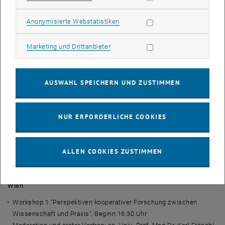
<link http: portal.wko.at wk _blank>"Workshops der TU Wien"
Statistik Cookies zulassen
Anonymisierte Webstatistiken
Workshop 1 "Wirtschaftliche Aspekte erneuerbarer Energieträger",
Beginn 16.30 Uhr
Marketing Cookies zulassen
Marketing und Drittanbieter
Univ.Prof.DI Dr. Reinhard Haas TU Wien, Institut für
Energiesysteme und elektrische Anlagen/Energy Economics
Group
AUSWAHL SPEICHERN UND ZUSTIMMEN
Workshop 2 "Erneuerbare Energieträger und regenerative
Energiesysteme", Beginn 17.15 Uhr
Univ.Prof.DI Dr. Markus Haider TU Wien, Institut für Energietechnik
NUR ERFORDERLICHE COOKIES
und Thermodynamik
Workshop 3 "Smart Integration", Beginn 17.45 Uhr
Univ.Prof.DI Dr.,Wolfgang Kastner TU Wien, Institut für
ALLEN COOKIES ZUSTIMMEN
Rechnergestützte Automation/Automation Systems Group
<link http: portal.wko.at wk _blank>"Workshops der Universität
Wien"
Workshop 1 "Perspektiven kooperativer Forschung zwischen
Wissenschaft und Praxis", Beginn 16.30 Uhr