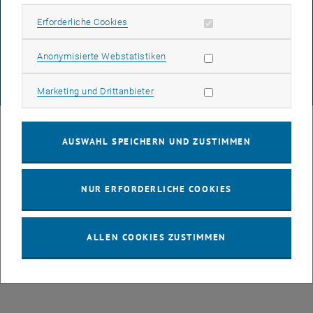
DATENSCHUTZERKLÄRUNG (PDF)
Erforderliche Cookies zulassen
Erforderliche Cookies
COOKIEEINSTELLUNGEN
Statistik Cookies zulassen
Anonymisierte Webstatistiken
Marketing Cookies zulassen
© TU Wien
# 116210
Marketing und Drittanbieter
AUSWAHL SPEICHERN UND ZUSTIMMEN
NUR ERFORDERLICHE COOKIES
ALLEN COOKIES ZUSTIMMEN