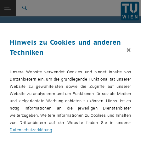
Studium
Seitennavigation öffnen
TU Login
Forschung
Suche
International
Quicklinks
Alle News an der TU Wien
Quicklinks-Menü umschalten
Karriere
Hinweis zu Cookies und anderen
Zur 1. Menü Ebene
Alle News
×
Techniken
Zurück zur letzten Ebene:
TU Wien Startseite
Zurück: Subseiten von TU Wien Startseite auflisten
20. Juli 2021
Übersicht
Unsere Website verwendet Cookies und bindet Inhalte von
Drittanbietern ein, um die grundlegende Funktionalität unserer
Website zu gewährleisten sowie die Zugriffe auf unserer
Website zu analysieren und um Funktionen für soziale Medien
IMPRESSUM
und zielgerichtete Werbung anbieten zu können. Hierzu ist es
nötig Informationen an die jeweiligen Dienstanbieter
weiterzugeben. Weitere Informationen zu Cookies und Inhalten
BARRIEREFREIHEITSERKLÄRUNG
von Drittanbietern auf der Website finden Sie in unserer
Datenschutzerklärung
.