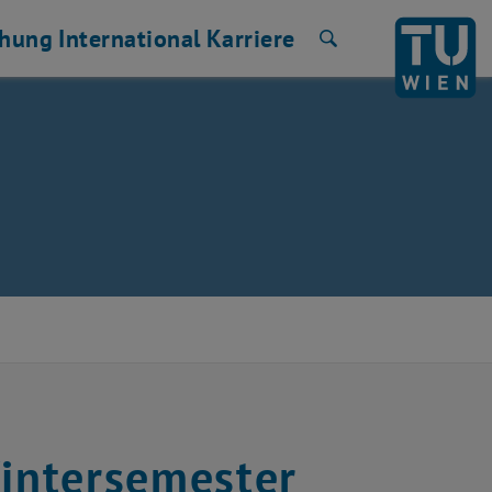
chung
International
Karriere
Suche
ntersemester