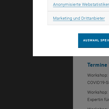
wird genau 
Anonymisierte Webstatistike
aufgenomme
Beginn des
Ma
Marketing und Drittanbieter
Für einen e
Terminen. 
AUSWAHL SPEI
dass die En
haben Stud
Termine
Workshop: 
COVID19-Si
Workshop: 
Expertin fü