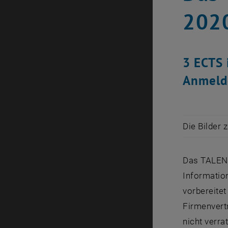
202
3 ECTS 
Anmelde
Die Bilder 
Das TALEN
Informatio
vorbereite
Firmenvert
nicht verr