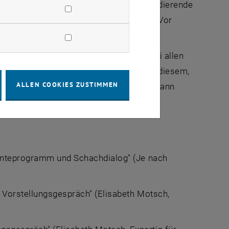
er Center hat 3 Fragen per Video für Studierende
ktioniert am Handy, iPad oder am PC). Vor
 aufgenommen wurde!
lt eine 100%-ige Anwesenheitspﬂicht bei allen
m professionellen Auswahlverfahren wie diesem,
ALLEN COOKIES ZUSTIMMEN
wird. Sollte es trotzdem nicht klappen, dann
t sich zu bewerben.
lenteprogramm und Schachdialog" (Je nach
 Vorstellungsgespräch" (Elisabeth Motsch,