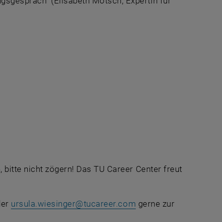
sgespräch" (Elisabeth Motsch, Expertin für
bitte nicht zögern! Das TU Career Center freut
der
ursula.wiesinger
@
tucareer.com
gerne zur