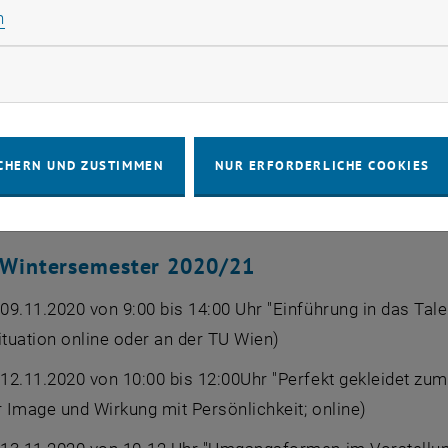
erklärt, wie man sich perfekt in Szene setzt. Das TU Care
Statistik Cookies zulassen
n
n, welche ebenfalls per Video beantworten werden. (Fun
 jeweiligen Semesters steht dann rechtzeitig fest, wer
rketing Cookies zulassen
rfolgreichen Abschluss der Lehrveranstaltung (3 ECTS) gi
Ganz wichtig ist für das TU Wien Career Center bei eine
CHERN UND ZUSTIMMEN
NUR ERFORDERLICHE COOKIES
tscheidung anhand nachvollziehbarer Kriterien getroffen 
ierende in den nächsten Semestern erneut die Möglichkei
 Wintersemester 2020/21
09.11.2020 von 9:00 bis 14:00 Uhr "Einführung in das Ta
tuation online oder an der TU Wien)
12.11.2020 von 10:00 bis 12:00Uhr "Perfekt gekleidet zum
r Image und Wirkung mit Persönlichkeit; online)