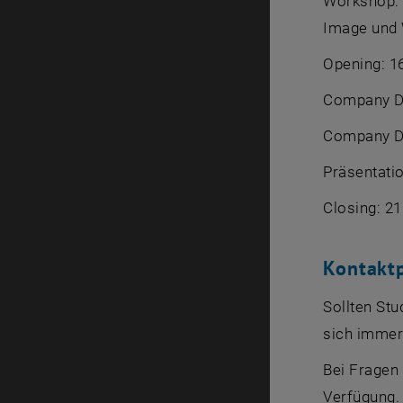
Workshop: 
Image und W
Opening: 1
Company Da
Company Da
Präsentatio
Closing: 21
Kontakt
Sollten Stu
sich immer
Bei Fragen
Verfügung.