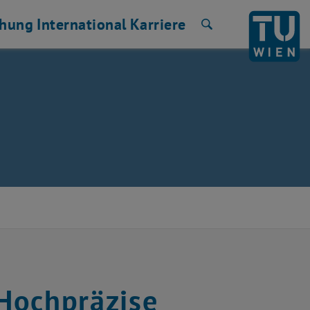
chung
International
Karriere
Suche
Hochpräzise