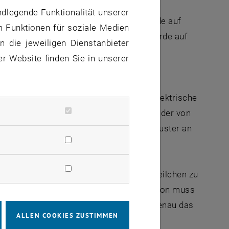
ndlegende Funktionalität unserer
durchgeführt. Der Elektronenstrahl wurde auf
m Funktionen für soziale Medien
er Strahl durchdrang den Kristall und wurde auf
 die jeweiligen Dienstanbieter
er Website finden Sie in unserer
Scheibe sehen, doch durch das lokale elektrische
efan Löffler und Prof. Peter Schattschneider von
ine Methode, aus diesem veränderten Muster an
hten, und sie nicht nur als klassische Teilchen zu
rklärt Peter Schattschneider. „Das Elektron muss
h wie ein klassisches Teilchen – und genau das
ALLEN COOKIES ZUSTIMMEN