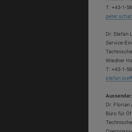
T: +43-1-5
peter.scha
Dr. Stefan L
Service-Ei
Technische
Wiedner Ha
T: +43-1-5
stefan.loeff
Aussender
Dr. Florian
Büro für Öf
Technische
Operngasse