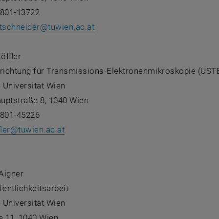
8801-13722
ttschneider
@
tuwien.ac.at
öffler
nrichtung für Transmissions-Elektronenmikroskopie (US
 Universität Wien
uptstraße 8, 1040 Wien
8801-45226
ler
@
tuwien.ac.at
:
 Aigner
fentlichkeitsarbeit
 Universität Wien
 11, 1040 Wien