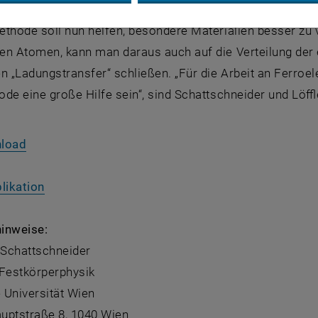
ethode soll nun helfen, besondere Materialien besser zu 
en Atomen, kann man daraus auch auf die Verteilung der 
n „Ladungstransfer“ schließen. „Für die Arbeit an Ferroe
de eine große Hilfe sein“, sind Schattschneider und Löffle
, öffnet eine externe URL in einem neuen Fenster
nload
, öffnet eine externe URL in einem neuen Fenster
likation
inweise:
 Schattschneider
r Festkörperphysik
 Universität Wien
uptstraße 8, 1040 Wien