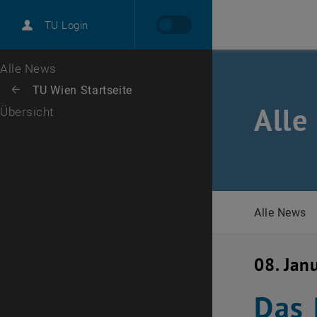
International
TU Login
Karriere
Zur 1. Menü Ebene
Alle News
Zurück zur letzten Ebene:
TU Wien Startseite
Zurück: Subseiten von TU Wien Startseite auflisten
Alle
Übersicht
Alle News
08. Jan
Das 