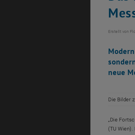
Mess
Erstellt von
Fl
Moderne
sondern
neue Me
Die Bilder 
„Die Fortsc
(TU Wien). 