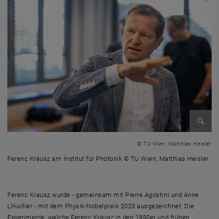
Bild v
© TU Wien, Matthias Heisler
Ferenc Krausz am Institut für Photonik © TU Wien, Matthias Heisler
Ferenc Krausz am Institut für Photonik © TU Wien, Matthias Heisler
Ferenc Krausz wurde - gemeinsam mit Pierre Agostini und Anne
L'Huillier - mit dem Physik-Nobelpreis 2023 ausgezeichnet. Die
Experimente, welche Ferenc Krausz in den 1990er und frühen