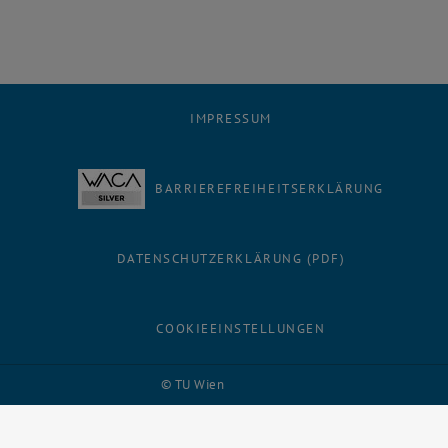
IMPRESSUM
BARRIEREFREIHEITSERKLÄRUNG
DATENSCHUTZERKLÄRUNG (PDF)
COOKIEEINSTELLUNGEN
Facebook
LinkedIn
YouTube
Instagram
Bluesky
© TU Wien
# 116210