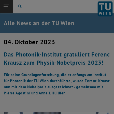
Studium
Seitennavigation öffnen
EN
TU Login
Forschung
Suche
International
Quicklinks
Alle News an der TU Wien
Quicklinks-Menü umschalten
Karriere
Zur 1. Menü Ebene
Alle News
04. Oktober 2023
Zurück zur letzten Ebene:
TU Wien Startseite
Zurück: Subseiten von TU Wien Startseite auflisten
Das Photonik-Institut gratuliert Ferenc
Übersicht
Krausz zum Physik-Nobelpreis 2023!
Für seine Grundlagenforschung, die er anfangs am Institut
für Photonik der TU Wien durchführte, wurde Ferenc Krausz
nun mit dem Nobelpreis ausgezeichnet - gemeinsam mit
Pierre Agostini und Anne L'Huillier.