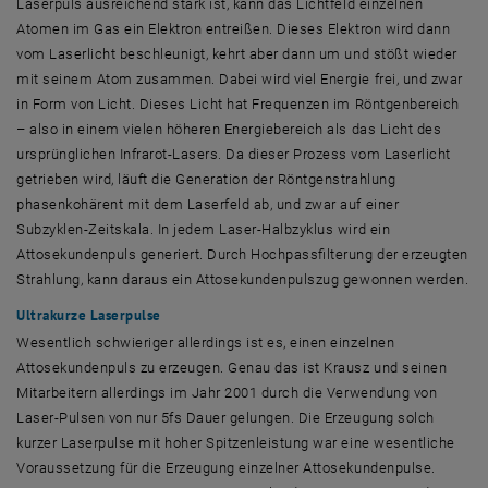
Laserpuls ausreichend stark ist, kann das Lichtfeld einzelnen
Atomen im Gas ein Elektron entreißen. Dieses Elektron wird dann
vom Laserlicht beschleunigt, kehrt aber dann um und stößt wieder
mit seinem Atom zusammen. Dabei wird viel Energie frei, und zwar
in Form von Licht. Dieses Licht hat Frequenzen im Röntgenbereich
– also in einem vielen höheren Energiebereich als das Licht des
ursprünglichen Infrarot-Lasers. Da dieser Prozess vom Laserlicht
getrieben wird, läuft die Generation der Röntgenstrahlung
phasenkohärent mit dem Laserfeld ab, und zwar auf einer
Subzyklen-Zeitskala. In jedem Laser-Halbzyklus wird ein
Attosekundenpuls generiert. Durch Hochpassfilterung der erzeugten
Strahlung, kann daraus ein Attosekundenpulszug gewonnen werden.
Ultrakurze Laserpulse
Wesentlich schwieriger allerdings ist es, einen einzelnen
Attosekundenpuls zu erzeugen. Genau das ist Krausz und seinen
Mitarbeitern allerdings im Jahr 2001 durch die Verwendung von
Laser-Pulsen von nur 5fs Dauer gelungen. Die Erzeugung solch
kurzer Laserpulse mit hoher Spitzenleistung war eine wesentliche
Voraussetzung für die Erzeugung einzelner Attosekundenpulse.