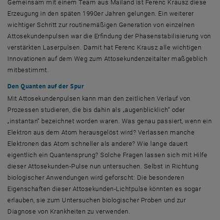
Gemeinsam mit einem Team aus Mailand ist Ferenc Krausz diese
Erzeugung in den späten 1990er Jahren gelungen. Ein weiterer
wichtiger Schritt zur routinemäßigen Generation von einzelnen
Attosekundenpulsen war die Erfindung der Phasenstabilisierung von
verstärkten Laserpulsen. Damit hat Ferenc Krausz alle wichtigen
Innovationen auf dem Weg zum Attosekundenzeitalter maßgeblich
mitbestimmt.
Den Quanten auf der Spur
Mit Attosekundenpulsen kann man den zeitlichen Verlauf von
Prozessen studieren, die bis dahin als „augenblicklich“ oder
„instantan“ bezeichnet worden waren. Was genau passiert, wenn ein
Elektron aus dem Atom herausgelöst wird? Verlassen manche
Elektronen das Atom schneller als andere? Wie lange dauert
eigentlich ein Quantensprung? Solche Fragen lassen sich mit Hilfe
dieser Attosekunden-Pulse nun untersuchen. Selbst in Richtung
biologischer Anwendungen wird geforscht: Die besonderen
Eigenschaften dieser Attosekunden-Lichtpulse könnten es sogar
erlauben, sie zum Untersuchen biologischer Proben und zur
Diagnose von Krankheiten zu verwenden.