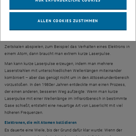
NUR ERFORDERLICHE COOKIES
der TU Wien.
Die Physik der ultrakurzen Zeiträume
Wer jemals eine schnelle Bewegung fotografieren wollte, weiß: Man
ALLEN COOKIES ZUSTIMMEN
braucht dafür eine kurze Belichtungszeit, sonst bekommt man nur
ein verschwommenes Bild. In der Quantenphysik ist es so ähnlich:
Wenn man Prozesse untersuchen möchte, die sich auf ultrakurzen
Zeitskalen abspielen, zum Beispiel das Verhalten eines Elektrons in
einem Atom, dann braucht man extrem kurze Laserpulse.
Man kann kurze Laserpulse erzeugen, indem man mehrere
Laserstrahlen mit unterschiedlichen Wellenlängen miteinander
kombiniert – aber das genügt nicht um in den Attosekundenbereich
vorzustoßen. In den 1980er Jahren entdeckte man einen Prozess,
der einen anderen, besseren Weg aufzeigte: Wenn man kurze
Laserpulse mit einer Wellenlänge im Infrarotbereich in bestimmte
Gase schießt, entsteht eine neuartige Art von Laserlicht mit viel
höheren Frequenzen.
Elektronen, die mit Atomen kollidieren
Es dauerte eine Weile, bis der Grund dafür klar wurde: Wenn der