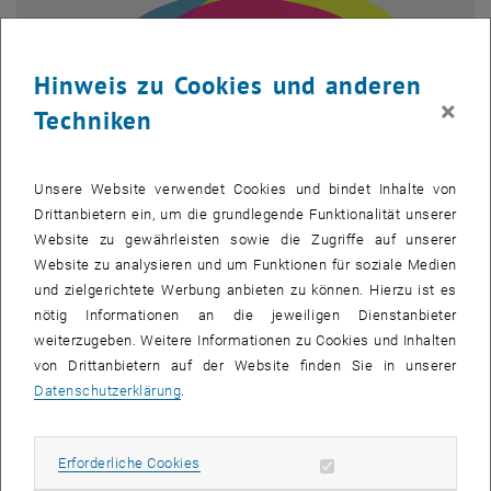
Hinweis zu Cookies und anderen
×
Techniken
Unsere Website verwendet Cookies und bindet Inhalte von
Drittanbietern ein, um die grundlegende Funktionalität unserer
Website zu gewährleisten sowie die Zugriffe auf unserer
Website zu analysieren und um Funktionen für soziale Medien
Bild v
und zielgerichtete Werbung anbieten zu können. Hierzu ist es
© aspern.mobil LAB
nötig Informationen an die jeweiligen Dienstanbieter
Logo aspern.mobil LAB
weiterzugeben. Weitere Informationen zu Cookies und Inhalten
Logo aspern.mobil LAB
von Drittanbietern auf der Website finden Sie in unserer
Logo aspern.mobil LAB
Datenschutzerklärung
.
Wie funktioniert ein Rucksack, der vibriert, wenn der CO2-Ausstoß
zu hoch ist? Diese und andere neueste Umweltsensor-Prototypen
Erforderliche Cookies zulassen
Erforderliche Cookies
des Mobilitätslabors aspern.
mobil LAB
konnten Schülerinnen und