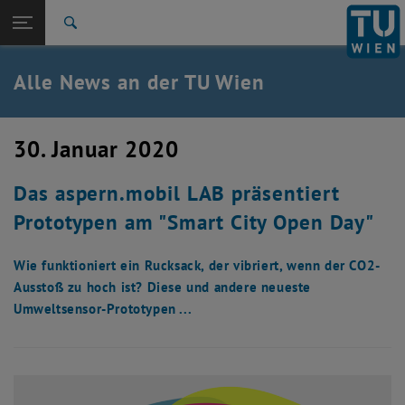
Studium
Seitennavigation öffnen
EN
TU Login
Forschung
Suche
International
Quicklinks
Alle News an der TU Wien
Quicklinks-Menü umschalten
Karriere
Zur 1. Menü Ebene
Alle News
30. Januar 2020
Zurück zur letzten Ebene:
TU Wien Startseite
Zurück: Subseiten von TU Wien Startseite auflisten
Das aspern.mobil LAB präsentiert
Übersicht
Prototypen am "Smart City Open Day"
Wie funktioniert ein Rucksack, der vibriert, wenn der CO2-
Ausstoß zu hoch ist? Diese und andere neueste
Umweltsensor-Prototypen ...