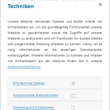
×
Techniken
Im Mittelpunkt des Theaterstückes stehen die zweifache
Nobelpreisträgerin und Entdeckerin der Radioaktivität Marie Curie,
die österreichische Atomphysikerin Lise Meitner und die
Unsere Website verwendet Cookies und bindet Inhalte von
österreichische Hollywood-Schauspielerin Hedy Lamarr, die das
Drittanbietern ein, um die grundlegende Funktionalität unserer
Frequenzsprungverfahren entwickelt hat, das bis heute eine
Website zu gewährleisten sowie die Zugriffe auf unserer
wichtige Rolle im Mobilfunk spielt. So unterschiedlich sie in ihren
Website zu analysieren und um Funktionen für soziale Medien
Lebensentscheidungen waren, so unvermutet weisen ihre
und zielgerichtete Werbung anbieten zu können. Hierzu ist es
Biografien Parallelen auf. Ausschnitte aus ihrem Leben, Erfolge und
nötig Informationen an die jeweiligen Dienstanbieter
Hindernisse verflechten sich mit den Forschungsinhalten und der
weiterzugeben. Weitere Informationen zu Cookies und Inhalten
Leidenschaft für ihr Tun. Unter der Regie von Sandra Schüddekopf
von Drittanbietern auf der Website finden Sie in unserer
spielt Anita Zieher diese drei Frauen in der neuen Produktion des
Datenschutzerklärung
.
portraittheater.
Kooperationspartner: Universität Wien, Technische Universität Wien,
Erforderliche Cookies zulassen
Erforderliche Cookies
FH St. Pölten. Gefördert durch: BMVIT, BMWFW, ZIT, BMBF, MA 7 –
Wissenschaft und Forschungsförderung.
Statistik Cookies zulassen
Anonymisierte Webstatistiken
Aufführungen:
13. - 18. Oktober, 20 Uhr
Marketing Cookies zulassen
Marketing und Drittanbieter