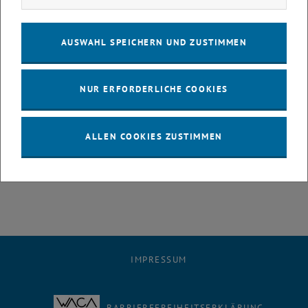
Tickets und Preise:
Vollpreis 18 Euro, Studierende 10 Euro, weitere Ermäßigungen
AUSWAHL SPEICHERN UND ZUSTIMMEN
<link http: www.drachengasse.at
karten.asp>www.drachengasse.at/karten.asp
NUR ERFORDERLICHE COOKIES
Theater Drachengasse
Fleischmarkt 22, Eingang Drachengasse 2
1010 Wien
ALLEN COOKIES ZUSTIMMEN
Bild © Reinhard Werner
IMPRESSUM
BARRIEREFREIHEITSERKLÄRUNG