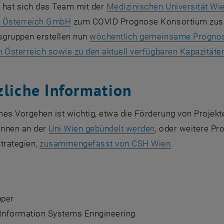
 hat sich das Team mit der
Medizinischen Universität Wi
, öffnet eine externe URL in einem neu
 Österreich GmbH
zum COVID Prognose Konsortium zus
gruppen erstellen nun
wöchentlich gemeinsame Prognose
 Österreich sowie zu den aktuell verfügbaren Kapazitäte
zliche Information
s Vorgehen ist wichtig, etwa die Förderung von Projekt
, öffnet eine ext
_innen an der
Uni Wien gebündelt werden
, oder weitere Pr
, öffnet eine
trategien,
zusammengefasst von CSH Wien
.
pper
r Information Systems Enngineering