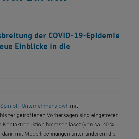
usbreitung der COVID-19-Epidemie
eue Einblicke in die
, öffnet eine externe URL in
s
Spin-off-Unternehmens dwh
mit
bisher getroffenen Vorhersagen sind eingetreten
h Kontaktreduktion bremsen lässt (von ca. 40 %
r dann mit Modellrechnungen unter anderem die