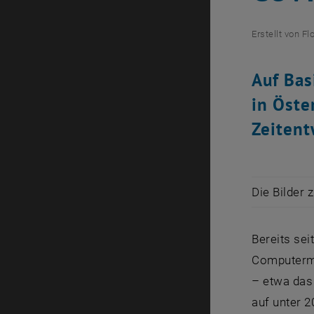
Erstellt von
Fl
Auf Bas
in Öste
Zeitent
Die Bilder 
Bereits se
Computermo
– etwa das
auf unter 