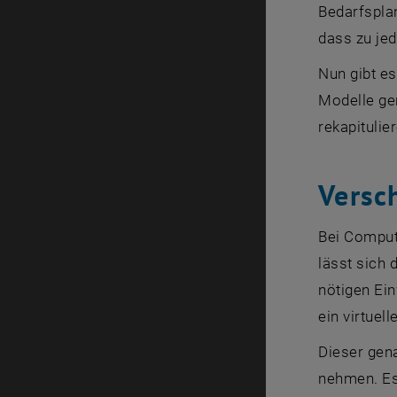
Bedarfspla
dass zu jed
Nun gibt es
Modelle gen
rekapitulie
Versc
Bei Comput
lässt sich 
nötigen Ein
ein virtuel
Dieser gena
nehmen. Es