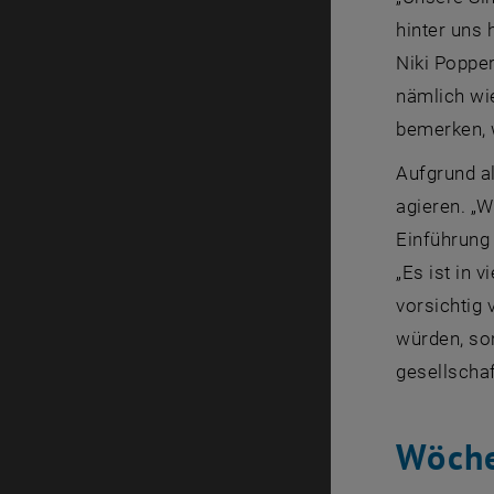
hinter uns 
Niki Popper
nämlich wie
bemerken, w
Aufgrund a
agieren. „W
Einführung
„Es ist in 
vorsichtig 
würden, son
gesellschaf
Wöche