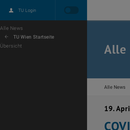
International
TU Login
Karriere
Zur 1. Menü Ebene
Alle News
Zurück zur letzten Ebene:
TU Wien Startseite
Zurück: Subseiten von TU Wien Startseite auflisten
Alle
Übersicht
Alle News
19. Apr
COVI