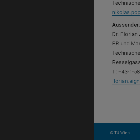
Technische
nikolas.po
Aussender
Dr. Florian
PR und Mar
Technische
Resselgass
T: +43-1-5
florian.aign
© TU Wien
#