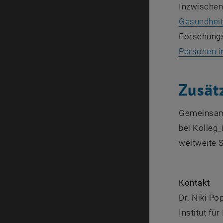
Inzwischen
Gesundheit
Forschungs
Personen in
Zusät
Gemeinsame
bei Kolleg
weltweite S
Kontakt
Dr. Niki Po
Institut fü