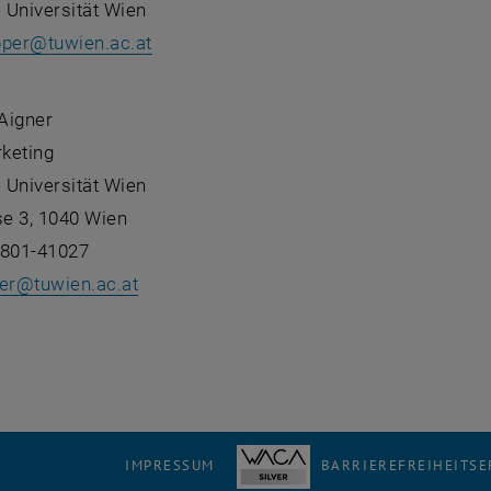
 Universität Wien
pper
@
tuwien.ac.at
:
 Aigner
keting
 Universität Wien
e 3, 1040 Wien
8801-41027
er
@
tuwien.ac.at
IMPRESSUM
BARRIEREFREIHEITS