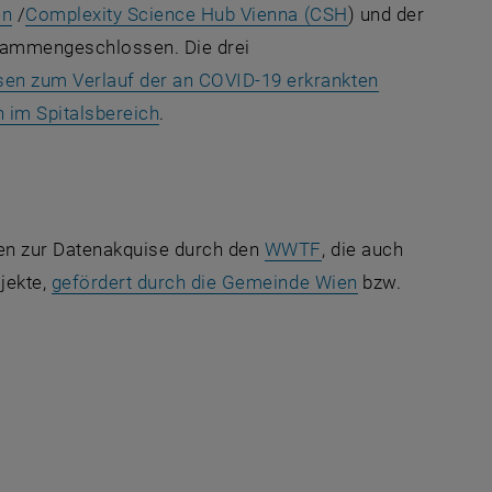
, öffnet eine externe URL in einem neuen Fenster
, öffnet eine ex
en
/
Complexity Science Hub Vienna
(CSH
) und der
en Fenster
ammengeschlossen. Die drei
n zum Verlauf der an COVID-19 erkrankten
, öffnet eine externe URL in einem neu
n im Spitalsbereich
.
, öffnet eine exter
en zur Datenakquise durch den
WWTF
, die auch
erne URL in einem neuen Fenster
, öffnet eine e
ojekte,
gefördert durch die Gemeinde Wien
bzw.
 externe URL in einem neuen Fenster