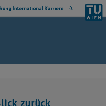
chung
International
Karriere
Suche
lick zurück