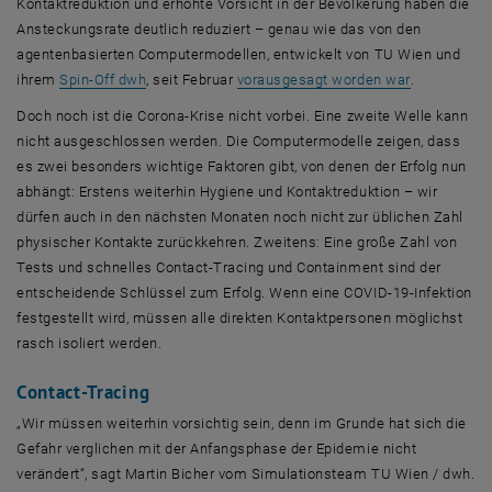
Kontaktreduktion und erhöhte Vorsicht in der Bevölkerung haben die
Ansteckungsrate deutlich reduziert – genau wie das von den
agentenbasierten Computermodellen, entwickelt von TU Wien und
, öffnet eine externe URL in einem neuen Fenster
, öffnet ein
ihrem
Spin-Off dwh
, seit Februar
vorausgesagt worden war
.
Doch noch ist die Corona-Krise nicht vorbei. Eine zweite Welle kann
nicht ausgeschlossen werden. Die Computermodelle zeigen, dass
es zwei besonders wichtige Faktoren gibt, von denen der Erfolg nun
abhängt: Erstens weiterhin Hygiene und Kontaktreduktion – wir
dürfen auch in den nächsten Monaten noch nicht zur üblichen Zahl
physischer Kontakte zurückkehren. Zweitens: Eine große Zahl von
Tests und schnelles
Contact-Tracing
und
Containment
sind der
entscheidende Schlüssel zum Erfolg. Wenn eine COVID-19-Infektion
festgestellt wird, müssen alle direkten Kontaktpersonen möglichst
rasch isoliert werden.
Contact-Tracing
„Wir müssen weiterhin vorsichtig sein, denn im Grunde hat sich die
Gefahr verglichen mit der Anfangsphase der Epidemie nicht
verändert“, sagt Martin Bicher vom Simulationsteam TU Wien / dwh.