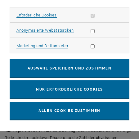
in der Schule. Im nächsten Schritt müssen auch Freizeittreffen
einbezogen werden, und als zusätzlicher Schritt kann auch
Erforderliche Cookies zulassen
Erforderliche Cookies
automatisches
Contact-Tracing
mit Hilfe einer mobilen App einen
nützlichen Beitrag leisten. Potentiell Infizierte sollten sich jedenfalls
Statistik Cookies zulassen
Anonymisierte Webstatistiken
in Quarantäne begeben, damit keine weiteren Personen angesteckt
werden können.
Marketing Cookies zulassen
Marketing und Drittanbieter
„Die Rechnungen zeigen: Entscheidend ist, wie schnell dieses
Contact-Tracing
gelingt – also wie viel Zeit vergeht, zwischen der
Meldung eines Verdachtsfalls und dem Beginn der Quarantäne für
AUSWAHL SPEICHERN UND ZUSTIMMEN
die Kontaktpersonen“, sagt Niki Popper. „Auf Basis von
wissenschaftlicher Literatur zur typischen Reaktionszeit gehen wir
derzeit in unserem Modell von einer mittleren Reaktionszeit von 3,8
NUR ERFORDERLICHE COOKIES
Tagen aus. Diese Zeitspanne zu reduzieren ist enorm wichtig um
die Gefahr einer zweiten Welle zu verringern.“
ALLEN COOKIES ZUSTIMMEN
Weiterhin auf Abstand achten
Weil man die Reaktionszeit allerdings nie ganz auf null reduzieren
kann, spielt weiterhin die Zahl der täglichen Kontakte eine wichtige
Rolle. „In der
Lockdown
-Phase ging die Zahl der physischen