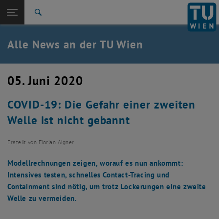
Studium
Seitennavigation öffnen
TU Login
Forschung
Suche
International
Quicklinks
Alle News an der TU Wien
Quicklinks-Menü umschalten
Karriere
Zur 1. Menü Ebene
Alle News
05. Juni 2020
Zurück zur letzten Ebene:
TU Wien Startseite
Zurück: Subseiten von TU Wien Startseite auflisten
COVID-19: Die Gefahr einer zweiten
Übersicht
Welle ist nicht gebannt
Erstellt von
Florian Aigner
Modellrechnungen zeigen, worauf es nun ankommt:
Intensives testen, schnelles Contact-Tracing und
Containment sind nötig, um trotz Lockerungen eine zweite
Welle zu vermeiden.