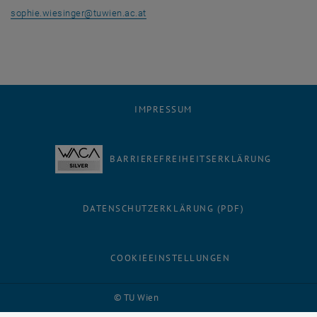
sophie.wiesinger
@
tuwien.ac.at
IMPRESSUM
BARRIEREFREIHEITSERKLÄRUNG
DATENSCHUTZERKLÄRUNG (PDF)
COOKIEEINSTELLUNGEN
Facebook
LinkedIn
YouTube
Instagram
Bluesky
© TU Wien
# 116210