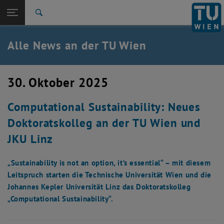
Studium
Seitennavigation öffnen
TU Login
Forschung
Suche
International
Quicklinks
Alle News an der TU Wien
Quicklinks-Menü umschalten
Karriere
Zur 1. Menü Ebene
Alle News
30. Oktober 2025
Zurück zur letzten Ebene:
TU Wien Startseite
Zurück: Subseiten von TU Wien Startseite auflisten
Computational Sustainability: Neues
Übersicht
Doktoratskolleg an der TU Wien und
JKU Linz
„Sustainability is not an option, it’s essential“ – mit diesem
Leitspruch starten die Technische Universität Wien und die
Johannes Kepler Universität Linz das Doktoratskolleg
„Computational Sustainability“.