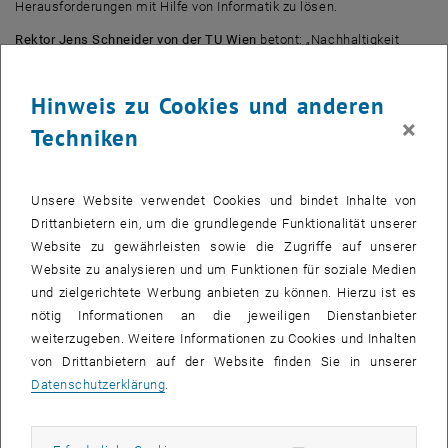
Herausforderungen mit Hilfe von Informatik zu lösen.
Rektor Jens Schneider von der TU Wien
betont: „Nachhaltigkeit
bedeutet für uns, Verantwortung zu übernehmen – für die
Technologien, die wir entwickeln und für die Gesellschaft, die davon
Hinweis zu Cookies und anderen
profitiert. Die Wissenschaftlerinnen und Wissenschaftler an der TU
×
Techniken
Wien und der JKU Linz leisten damit einen Beitrag zu einer digitalen
Zukunft, die fairer, effizienter und ökologisch verantwortungsvoller
ist.“
Unsere Website verwendet Cookies und bindet Inhalte von
Interdisziplinäre Zusammenarbeit von TU Wien und JKU
Drittanbietern ein, um die grundlegende Funktionalität unserer
Linz
Website zu gewährleisten sowie die Zugriffe auf unserer
Die beiden Universitäten bringen jeweils unterschiedliche, einander
Website zu analysieren und um Funktionen für soziale Medien
ergänzende Forschungsstärken in Maschinellem Lernen,
Data
und zielgerichtete Werbung anbieten zu können. Hierzu ist es
Science
, in der Mobilität und bei der Nachhaltigkeitsforschung in
nötig Informationen an die jeweiligen Dienstanbieter
das Doktoratskolleg mit ein. Die Kombination dieser Kompetenzen
weiterzugeben. Weitere Informationen zu Cookies und Inhalten
ermöglicht ganzheitliche Lösungsansätze für dringliche
von Drittanbietern auf der Website finden Sie in unserer
Herausforderungen im Bereich der Nachhaltigkeit.
Datenschutzerklärung
.
Stefan Koch, Rektor der Johannes Kepler Universität Linz
, sagt zur
Zusammenarbeit: „Nachhaltigkeit und Digitalisierung gehören zu