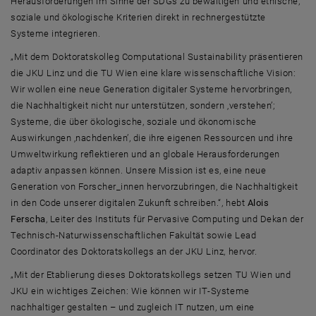
Herausforderungen im Sinne der
SDGs
zu bewältigen und ethische,
soziale und ökologische Kriterien direkt in rechnergestützte
Systeme integrieren.
„Mit dem Doktoratskolleg
Computational Sustainability
präsentieren
die JKU Linz und die TU Wien eine klare wissenschaftliche Vision:
Wir wollen eine neue Generation digitaler Systeme hervorbringen,
die Nachhaltigkeit nicht nur unterstützen, sondern ‚verstehen’;
Systeme, die über ökologische, soziale und ökonomische
Auswirkungen ‚nachdenken’, die ihre eigenen Ressourcen und ihre
Umweltwirkung reflektieren und an globale Herausforderungen
adaptiv anpassen können. Unsere Mission ist es, eine neue
Generation von Forscher_innen hervorzubringen, die Nachhaltigkeit
in den
Code
unserer digitalen Zukunft schreiben.“, hebt
Alois
Ferscha
, Leiter des Instituts für
Pervasive Computing
und Dekan der
Technisch-Naturwissenschaftlichen Fakultät sowie
Lead
Coordinator
des Doktoratskollegs an der JKU Linz, hervor.
„Mit der Etablierung dieses Doktoratskollegs setzen TU Wien und
JKU ein wichtiges Zeichen: Wie können wir
IT
-Systeme
nachhaltiger gestalten – und zugleich
IT
nutzen, um eine