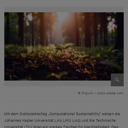
Bild v
© Prajurit – stock.adobe.com
Mit dem Doktoratskolleg „
Computational Sustainability
“ setzen die
Johannes Kepler Universität Linz (JKU Linz) und die Technische
Universität (TU) Wien ein starkes Zeichen für Nachhaltigkeit. Das