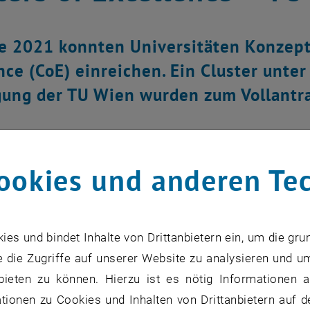
e 2021 konnten Universitäten Konzepta
nce (CoE) einreichen. Ein Cluster unter
gung der TU Wien wurden zum Vollantr
ookies und anderen Te
s und bindet Inhalte von Drittanbietern ein, um die gru
 die Zugriffe auf unserer Website zu analysieren und u
bieten zu können. Hierzu ist es nötig Informationen an
ionen zu Cookies und Inhalten von Drittanbietern auf d