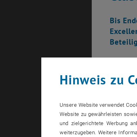
Bis End
Excelle
Beteili
Hinweis zu C
Unsere Website verwendet Cookie
Website zu gewährleisten sowie
und zielgerichtete Werbung an
weiterzugeben. Weitere Informat