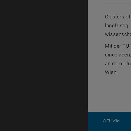
Clusters of
langfristi
wissenscha
Mit der TU
eingeladen,
an dem Clus
Wien.
© TU Wien
#