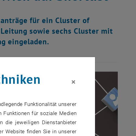
nträge für ein Cluster of
 Leitung sowie sechs Cluster mit
ag eingeladen.
chniken
×
ndlegende Funktionalität unserer
m Funktionen für soziale Medien
 die jeweiligen Dienstanbieter
er Website finden Sie in unserer