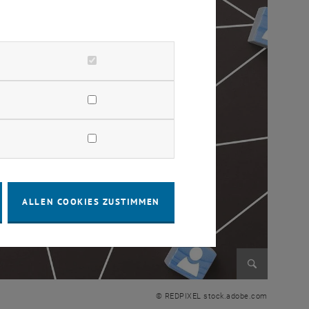
ALLEN COOKIES ZUSTIMMEN
Bild vergr
© REDPIXEL stock.adobe.com