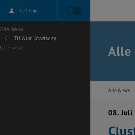
International
TU Login
Karriere
Zur 1. Menü Ebene
Alle News
Zurück zur letzten Ebene:
TU Wien Startseite
Zurück: Subseiten von TU Wien Startseite auflisten
Alle
Übersicht
Alle News
08. Jul
Clus