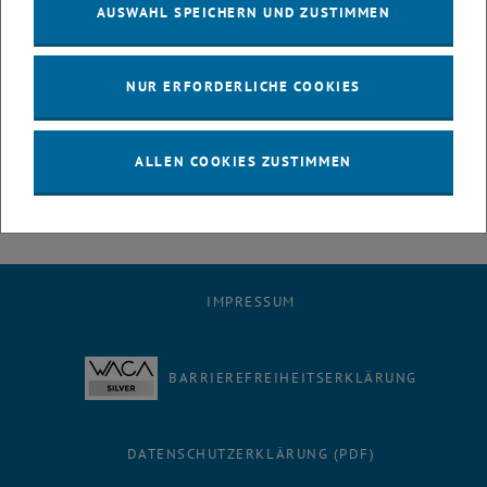
Elektromobilität nominiert. Aufgrund der Pandemie präsentierten die
AUSWAHL SPEICHERN UND ZUSTIMMEN
VertreterInnen der einzelnen Projektteams ihr Thema in
dreiminütigen Kurzfilmen, die bereits im Oktober des Vorjahres
aufgenommen wurden. Eigentlich hätte schon im November die
NUR ERFORDERLICHE COOKIES
Preisverleihung stattfinden sollen, sie wurde allerdings
pandemiebedingt auf 2022 verschoben.
Mehr zum Clusterland
, öffnet eine externe URL in einem neuen
Award 2022 auf natuREbuilt.at
ALLEN COOKIES ZUSTIMMEN
IMPRESSUM
BARRIEREFREIHEITSERKLÄRUNG
DATENSCHUTZERKLÄRUNG (PDF)