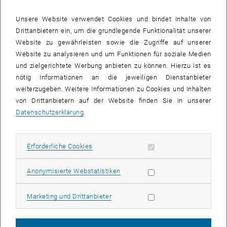
Unsere Website verwendet Cookies und bindet Inhalte von
Drittanbietern ein, um die grundlegende Funktionalität unserer
Website zu gewährleisten sowie die Zugriffe auf unserer
Website zu analysieren und um Funktionen für soziale Medien
und zielgerichtete Werbung anbieten zu können. Hierzu ist es
nötig Informationen an die jeweiligen Dienstanbieter
weiterzugeben. Weitere Informationen zu Cookies und Inhalten
von Drittanbietern auf der Website finden Sie in unserer
Datenschutzerklärung
.
Bild v
Erforderliche Cookies zulassen
Erforderliche Cookies
© Martin Hörmandinger
1 
1/2 Bilder
Statistik Cookies zulassen
Anonymisierte Webstatistiken
Für den diesjährigen Clusterland Award waren insgesamt 12
Marketing Cookies zulassen
Marketing und Drittanbieter
Kooperationsprojekte aus den Bereichen nachhaltiges Bauen,
Wohnen und Sanieren, Lebensmittel, Kunststoff, Mechatronik und