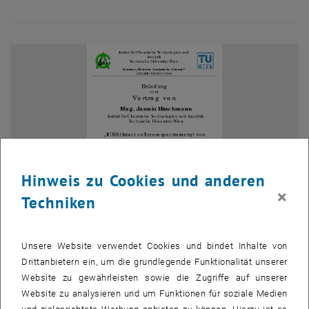
Hinweis zu Cookies und anderen
×
Techniken
Bild v
Unsere Website verwendet Cookies und bindet Inhalte von
Schahram Dustdar (links), Leiter des Arbeitsbereiches
Drittanbietern ein, um die grundlegende Funktionalität unserer
Distributed Systems, mit Dilip Rahulan, Vorsitzender und
CEO von Pacific Controls
Website zu gewährleisten sowie die Zugriffe auf unserer
Website zu analysieren und um Funktionen für soziale Medien
Schahram Dustdar (links), Leiter des Arbeitsbereiches Distributed