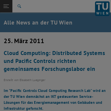
Studium
Seitennavigation öffnen
TU Login
Forschung
Suche
International
Quicklinks
Alle News an der TU Wien
Quicklinks-Menü umschalten
Karriere
Zur 1. Menü Ebene
Alle News
25. März 2011
Zurück zur letzten Ebene:
TU Wien Startseite
Zurück: Subseiten von TU Wien Startseite auflisten
Cloud Computing: Distributed Systems
Übersicht
und Pacific Controls richten
gemeinsames Forschungslabor ein
Erstellt von
Elisabeth Lueginger
Im "Pacific Controls Cloud Computing Research Lab" wird an
der TU Wien demnächst an IKT gesteuerten Service-
Lösungen für das Energiemanagement von Gebäuden und
Infrastruktur geforscht.