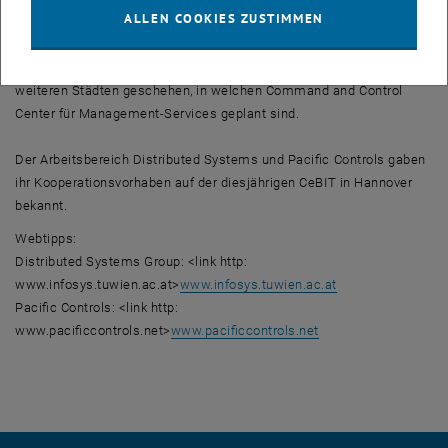
ALLEN COOKIES ZUSTIMMEN
strategische Entwicklungen vorantreiben, sondern auch Trainings
sowie Praktikumsplätze für TU-Studierende anbieten. Dies soll
sowohl in den Hauptquartieren in Dubai und den USA als auch in 24
weiteren Städten geschehen, in welchen Command and Control
Center für Management-Services geplant sind.
Der Arbeitsbereich Distributed Systems und Pacific Controls gaben
ihr Kooperationsvorhaben auf der diesjährigen CeBIT in Hannover
bekannt.
Webtipps:
Distributed Systems Group: <link http:
www.infosys.tuwien.ac.at>
www.infosys.tuwien.ac.at
Pacific Controls: <link http:
www.pacificcontrols.net>
www.pacificcontrols.net