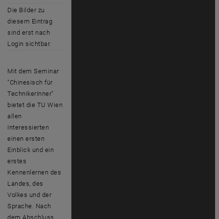
Die Bilder zu
diesem Eintrag
sind erst nach
Login sichtbar.
Mit dem Seminar
"Chinesisch für
TechnikerInner"
bietet die TU Wien
allen
Interessierten
einen ersten
Einblick und ein
erstes
Kennenlernen des
Landes, des
Volkes und der
Sprache. Nach
dem Abschluss