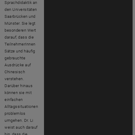
Sprachdidaktik an
den Universitäten
Saarbrücken und
Münster. Sie legt
besonderen Wert
darauf, dass die
TeilnehmerInnen
Sätze und häufig
gebrauchte
Ausdrücke auf
Chinesisch
verstehen.
Darüber hinaus
können sie mit
einfachen
Alltagssituationen
problemlos
umgehen. Dr. Li
weist auch darauf
hin, dass die