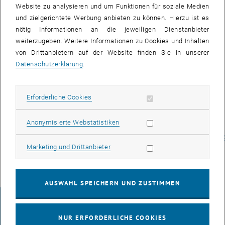
Interesse für
Website zu analysieren und um Funktionen für soziale Medien
Chinesisch.
und zielgerichtete Werbung anbieten zu können. Hierzu ist es
nötig Informationen an die jeweiligen Dienstanbieter
Nähere
weiterzugeben. Weitere Informationen zu Cookies und Inhalten
Informationen zu
von Drittanbietern auf der Website finden Sie in unserer
diesem
Datenschutzerklärung
.
einmaligen
Programm finden
Sie unter <link
Erforderliche Cookies zulassen
Erforderliche Cookies
http:
cec.tuwien.ac.at
Statistik Cookies zulassen
Anonymisierte Webstatistiken
tu_college
chinesisch_fuer_technikerinnen_einfuehrung>
cec.tuwien.ac.at/tu_col
Marketing Cookies zulassen
Marketing und Drittanbieter
AUSWAHL SPEICHERN UND ZUSTIMMEN
IMPRESSUM
NUR ERFORDERLICHE COOKIES