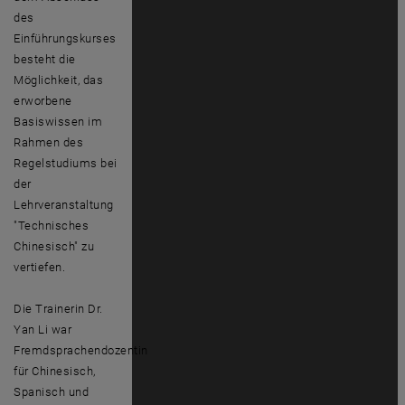
des
Einführungskurses
besteht die
Möglichkeit, das
erworbene
Basiswissen im
Rahmen des
Regelstudiums bei
der
Lehrveranstaltung
"Technisches
Chinesisch" zu
vertiefen.
Die Trainerin Dr.
Yan Li war
Fremdsprachendozentin
für Chinesisch,
Spanisch und