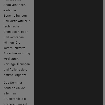
AbsolventInnen
einfache
Beschreibungen
und kurze Artikel in
technischem
Chinesisch lesen
und verstehen
können. Die
kommunikative
Sprachvermittlung
wird durch
Vorträge, Übungen
und Rollenspiele
optimal ergänzt.
Das Seminar
richtet sich vor
allem an
Studierende als
Vorbereitung auf