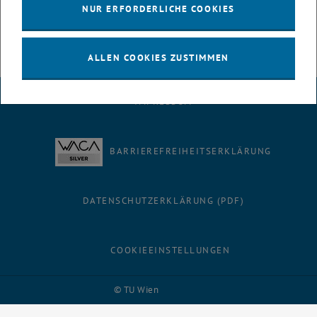
Herrn
Hartweger
.
NUR ERFORDERLICHE COOKIES
ALLEN COOKIES ZUSTIMMEN
IMPRESSUM
BARRIEREFREIHEITSERKLÄRUNG
DATENSCHUTZERKLÄRUNG (PDF)
COOKIEEINSTELLUNGEN
Facebook
LinkedIn
YouTube
Instagram
Bluesky
© TU Wien
# 116210