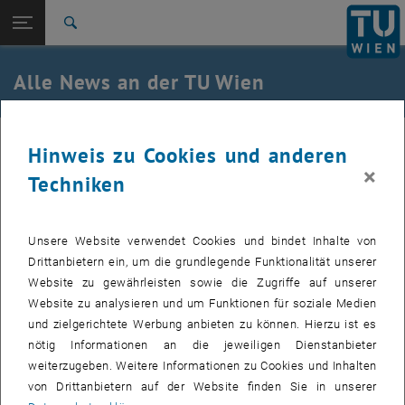
Studium
Seitennavigation öffnen
EN
TU Login
Forschung
Suche
International
Quicklinks
Alle News an der TU Wien
Quicklinks-Menü umschalten
Karriere
Zur 1. Menü Ebene
Alle News
01. März 2020
Hinweis zu Cookies und anderen
Zurück zur letzten Ebene:
TU Wien Startseite
Zurück: Subseiten von TU Wien Startseite auflisten
×
Techniken
Call for Papers: Arts-Based Research in
Übersicht
der Stadt- und Raumforschung
Unsere Website verwendet Cookies und bindet Inhalte von
Drittanbietern ein, um die grundlegende Funktionalität unserer
CfP der ÖGS-Sektion Stadtforschung zu Arts-based Research
Website zu gewährleisten sowie die Zugriffe auf unserer
in der Stadt- und Raumforschung
Website zu analysieren und um Funktionen für soziale Medien
und zielgerichtete Werbung anbieten zu können. Hierzu ist es
, öffnet eine externe URL in einem neuen Fenster
Call for Papers:
Die Jahrestagung der Sektion Stadtforschung der
nötig Informationen an die jeweiligen Dienstanbieter
ÖGS widmet sich am 1. und 2. Oktober 2020 in Wien kreativen,
weiterzugeben. Weitere Informationen zu Cookies und Inhalten
künstlerischen und innovativen Zugängen in stadtbezogener
von Drittanbietern auf der Website finden Sie in unserer
Forschung. Die Bandbreite an wissenschaftlichen Möglichkeiten,