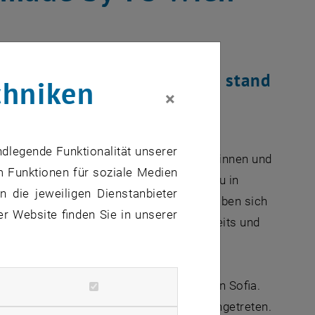
ingenieurstudiums in Sofia stand
chniken
×
ndlegende Funktionalität unserer
dium der besonderen Art: 20 junge Bulgarinnen und
m Funktionen für soziale Medien
ischen Universität (TU) Wien, noch dazu in
 die jeweiligen Dienstanbieter
g and Geodesy in Sofia und die TU Wien haben sich
er Website finden Sie in unserer
. Positive Erwartungen hegt man diesseits und
-Studiums stammt von der Universität in Sofia.
ür Bauingenieurwesen der TU Wien herangetreten.