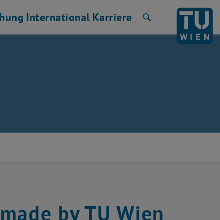
chung
International
Karriere
Suche
 made by TU Wien