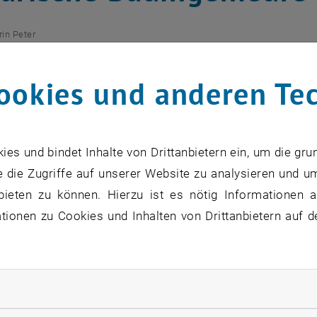
rin Peter
 Einführung des deutschsprachigen Bau
ookies und anderen Te
Wien mit Rat und Tat zur Seite
s und bindet Inhalte von Drittanbietern ein, um die gru
eit 17. September dieses Jahres gibt es in Sofia ein Stu
 die Zugriffe auf unserer Website zu analysieren und u
studieren Bauingenieurwesen nach dem Lehrplan der Techn
bieten zu können. Hierzu ist es nötig Informationen an
prache. Die University of Architecture, Civil Engineerin
ionen zu Cookies und Inhalten von Drittanbietern auf d
tan und ein grenzüberschreitendes Studium eingerichtet
r Grenze.
ur Einführung eines deutschsprachigen Bauingenieurwesen
rliche Cookies zulassen
ung des ehrgeizigen Vorhabens ist man an die Fakultät f