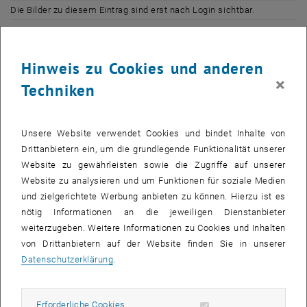
Die Bilder zu diesem Eintrag sind erst nach Login sichtbar.
Die Stadt ist eine Bühne, auf der sich die großen Dramen unserer
Hinweis zu Cookies und anderen
Gesellschaft abspielen. Unterschiedliche Bevölkerungsgruppen
treffen in Städten aufeinander, unterschiedliche politische
×
Techniken
Sichtweisen können sich in der Stadt aneinander reiben, große
Bürger_innenbewegungen entstehen nicht im Dorf, sondern im
urbanen Raum.
Unsere Website verwendet Cookies und bindet Inhalte von
Drittanbietern ein, um die grundlegende Funktionalität unserer
Daher lohnt es sich, einen Blick auf den städtischen Raum im
Website zu gewährleisten sowie die Zugriffe auf unserer
Kontext gesellschaftspolitischer Themen zu werfen. Was bedeutet
Website zu analysieren und um Funktionen für soziale Medien
öffentlicher Raum für die Demokratie? Wie wird der städtische
und zielgerichtete Werbung anbieten zu können. Hierzu ist es
Raum in unterschiedlichen Gegenden der Erde von verschiedenen
nötig Informationen an die jeweiligen Dienstanbieter
Bevölkerungsgruppen genutzt, um Emanzipation durchzusetzen, auf
weiterzugeben. Weitere Informationen zu Cookies und Inhalten
ihre Bedürfnisse aufmerksam zu machen und politische
von Drittanbietern auf der Website finden Sie in unserer
Veränderung zu initiieren?
Datenschutzerklärung
.
In zwei Büchern geht Prof. Sabine Knierbein vom Department für
Raumplanung der TU Wien solchen Fragen nach: Zahlreiche
Erforderliche Cookies zulassen
Erforderliche Cookies