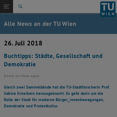
Studium
Seitennavigation öffnen
TU Login
Forschung
Suche
International
Quicklinks
Alle News an der TU Wien
Quicklinks-Menü umschalten
Karriere
Zur 1. Menü Ebene
Alle News
26. Juli 2018
Zurück zur letzten Ebene:
TU Wien Startseite
Zurück: Subseiten von TU Wien Startseite auflisten
Buchtipps: Städte, Gesellschaft und
Übersicht
Demokratie
Erstellt von
Florian Aigner
Gleich zwei Sammelbände hat die TU-Stadtforscherin Prof.
Sabine Knierbein herausgebracht. Es geht darin um die
Rolle der Stadt für moderne Bürger_innenbewegungen,
Demokratie und Protestkultur.