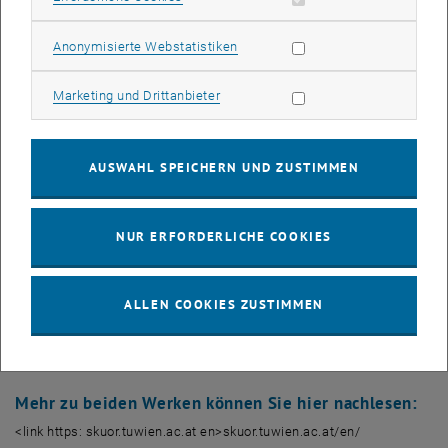
Textbeiträge von Kolleginnen und Kollegen aus der ganzen Welt
fasste sie in Zusammenarbeit mit zwei Kollegen zu
Statistik Cookies zulassen
Anonymisierte Webstatistiken
Überblicksbänden zusammen, um ein möglichst diverses und
gleichzeitig fundiertes Bild dieses interdisziplinären Themas zu
Marketing Cookies zulassen
Marketing und Drittanbieter
malen. „Der Strukturwandel in den Städten ist einerseits ein
globales Phänomen, andererseits wird er lokal ganz unterschiedlich
bearbeitet“, sagt Sabine Knierbein. „Für beide Bücher war es wichtig,
AUSWAHL SPEICHERN UND ZUSTIMMEN
methodisch, empirisch und theoretisch innovativ zu arbeiten.“
Kürzlich erschien der Band “Public Space Unbound: Urban
NUR ERFORDERLICHE COOKIES
Emancipation and the Post-Political Condition” (S. Knierbein und T.
Vidermann, Routledge, 2018), bereits im vergangenen Jahr kam das
Buch “City Unsilenced: Urban Resistance and Public Space in the
ALLEN COOKIES ZUSTIMMEN
Age of Shrinking Democracy” heraus (J. Hou and S. Knierbein,
Routledge 2017).
Mehr zu beiden Werken
können Sie hier nachlesen:
<link https: skuor.tuwien.ac.at en>skuor.tuwien.ac.at/en/