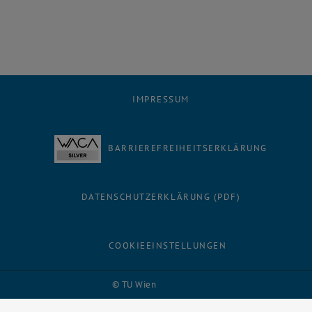
IMPRESSUM
BARRIEREFREIHEITSERKLÄRUNG
DATENSCHUTZERKLÄRUNG (PDF)
COOKIEEINSTELLUNGEN
Facebook
LinkedIn
YouTube
Instagram
Bluesky
© TU Wien
# 116210