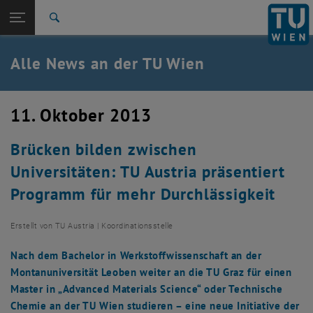
Studium
Seitennavigation öffnen
TU Login
Forschung
Suche
International
Quicklinks
Alle News an der TU Wien
Quicklinks-Menü umschalten
Karriere
Zur 1. Menü Ebene
Alle News
11. Oktober 2013
Zurück zur letzten Ebene:
TU Wien Startseite
Zurück: Subseiten von TU Wien Startseite auflisten
Brücken bilden zwischen
Übersicht
Universitäten: TU Austria präsentiert
Programm für mehr Durchlässigkeit
Erstellt von
TU Austria | Koordinationsstelle
Nach dem Bachelor in Werkstoffwissenschaft an der
Montanuniversität Leoben weiter an die TU Graz für einen
Master in „Advanced Materials Science“ oder Technische
Chemie an der TU Wien studieren – eine neue Initiative der