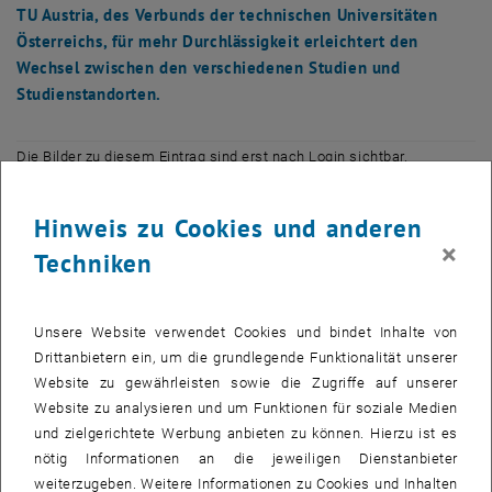
TU Austria, des Verbunds der technischen Universitäten
Österreichs, für mehr Durchlässigkeit erleichtert den
Wechsel zwischen den verschiedenen Studien und
Studienstandorten.
Die Bilder zu diesem Eintrag sind erst nach Login sichtbar.
Die Rechnung ist einfach: Drei Universitäten bieten gemeinsam
Hinweis zu Cookies und anderen
deutlich mehr Spezialisierungsmöglichkeiten als eine. Um ihren
×
Techniken
Studierenden ein weit vielseitigeres Ausbildungsspektrum und
damit mehr Wege zur Karrieregestaltung zu bieten, zeigt die TU
Austria nun Flagge. Der Verbund der technischen Universitäten
Unsere Website verwendet Cookies und bindet Inhalte von
Österreichs hat in monatelanger Vorarbeit einen Katalog mit
Drittanbietern ein, um die grundlegende Funktionalität unserer
Leitlinien entwickelt, der Studierenden nach erfolgreich
Website zu gewährleisten sowie die Zugriffe auf unserer
absolviertem Bachelorstudium mehr Flexibilität in der Wahl ihres
Website zu analysieren und um Funktionen für soziale Medien
Masterstudiums erlauben soll.
und zielgerichtete Werbung anbieten zu können. Hierzu ist es
„Ziel der TU Austria ist es, Synergien zu nutzen, wo es Sinn macht.
nötig Informationen an die jeweiligen Dienstanbieter
Die Durchlässigkeit zwischen den Systemen zu erhöhen und so
weiterzugeben. Weitere Informationen zu Cookies und Inhalten