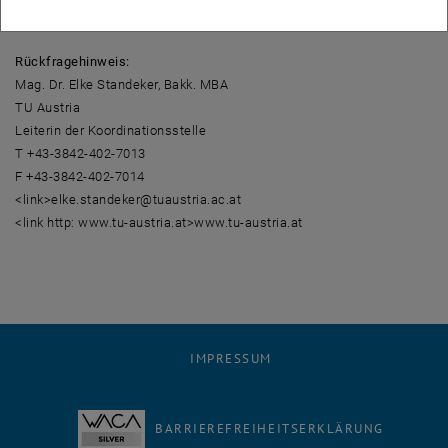
anderen technischen Universität absolviert werden.
Rückfragehinweis:
Mag. Dr. Elke Standeker, Bakk. MBA
TU Austria
Leiterin der Koordinationsstelle
T +43-3842-402-7013
F +43-3842-402-7014
<link>elke.standeker@tuaustria.ac.at
<link http: www.tu-austria.at>www.tu-austria.at
IMPRESSUM
BARRIEREFREIHEITSERKLÄRUNG