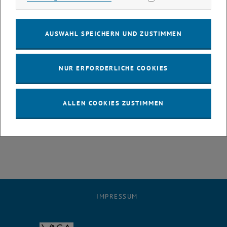
mit für unser Unternehmen relevanten Technologien wie z. B.
Lasermaterialbearbeitung, Werkstoffentwicklung oder
AUSWAHL SPEICHERN UND ZUSTIMMEN
Wärmebehandlung auseinandersetzen", argumentiert man bei
Böhler-Uddeholm Precision Strip die Stiftung des
Forschungspreises an die TU Wien.
NUR ERFORDERLICHE COOKIES
Für Garcias Dissertationsvater, Herbert Danninger, vom Institut für
Chemische Technologien und Analytik an der TU Wien, besticht die
ALLEN COOKIES ZUSTIMMEN
Forschungsleistung dadurch, dass Garcia für die Herstellung von
Bimetallband mittels Lasertechnologie eine hervorragende und
elegante Lösung gefunden hat.
IMPRESSUM