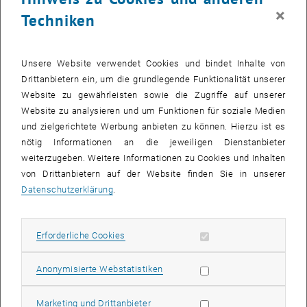
×
Die Bilder zu diesem Eintrag sind erst nach Login sichtbar.
Techniken
Böhler-Uddeholm will seine Vormachtstellung als Anbieter von
Unsere Website verwendet Cookies und bindet Inhalte von
Spezialkaltbändern weiter ausbauen. Das Unternehmen setzt dabei
Drittanbietern ein, um die grundlegende Funktionalität unserer
auch auf die Forschungsleistungen junger MaschinenbauerInnen
Website zu gewährleisten sowie die Zugriffe auf unserer
und ChemikerInnen der TU Wien. Gewürdigt werden diese
Website zu analysieren und um Funktionen für soziale Medien
Leistungen, durch die der Innovationsvorsprung bei Böhler
und zielgerichtete Werbung anbieten zu können. Hierzu ist es
Uddeholm Precision Strip erzielt werden soll, unter anderem mit der
nötig Informationen an die jeweiligen Dienstanbieter
Verleihung des gleichnamigen Forschungspreises. Heuer geht der
weiterzugeben. Weitere Informationen zu Cookies und Inhalten
Böhler Uddeholm Precision Strip Forschungspreis an Herrn Dr. Luis
von Drittanbietern auf der Website finden Sie in unserer
Fernando Garcia, der in seiner Dissertation alternative Verfahren zur
Datenschutzerklärung
.
Herstellung von Sägebändern mittels Lasertechnologie erforscht
hat. Die Preisverleihung erfolgte am 22. Juni 2006 an der TU Wien.
Erforderliche Cookies zulassen
Erforderliche Cookies
„Mit dem 'Böhler-Uddeholm Precision Strip Forschungspreis' wollen
wir auch künftig unsere international führende Rolle bei innovativen
Statistik Cookies zulassen
Anonymisierte Webstatistiken
Produktions- und Werkstofftechnologien ausbauen. Interessant ist
für uns dabei auch das Forschungs-Know-how junger TU-
Marketing Cookies zulassen
Marketing und Drittanbieter
AbsolventInnen, die sich in ihren Diplomarbeiten und Dissertationen