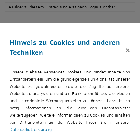
Die Bilder zu diesem Eintrag sind erst nach Login sichtbar.
Wien (TU). - Bei der heutigen Promotionsfeier an der Technischen
Universität (TU) Wien wurde erstmals der von der Böhler Ybbstal
Band GmbH gestiftete "Böhler-Uddeholm Precision Strip
Hinweis zu Cookies und anderen
Forschungspreis" verliehen.
×
Techniken
Die Preisträger sind Christian Harold für seine Dissertation
"Herstellvarianten, Verarbeitung und Anwendung
Unsere Website verwendet Cookies und bindet Inhalte von
ausscheidungshärtbarer kohlenstofffreier Werkzeugstähle" sowie
Drittanbietern ein, um die grundlegende Funktionalität unserer
Alexander Kratky für die Doktorarbeit "Konstruktion, Aufbau und
Website zu gewährleisten sowie die Zugriffe auf unserer
Inbetriebnahme einer Anlage für das laserunterstützte Tiefziehen".
Website zu analysieren und um Funktionen für soziale Medien
und zielgerichtete Werbung anbieten zu können. Hierzu ist es
Die Würdigung der Preisträger, die von einem aus Vertretern der TU
nötig Informationen an die jeweiligen Dienstanbieter
Wien und von Böhler-Uddeholm bestehenden Kuratorium
weiterzugeben. Weitere Informationen zu Cookies und Inhalten
ausgewählt wurden, erfolgt durch Böhler-Uddeholm-
von Drittanbietern auf der Website finden Sie in unserer
Vorstandsmitglied Knut Consemüller, der auch Vorsitzender des
Datenschutzerklärung
.
Rates für Forschung und Technologieentwicklung ist.