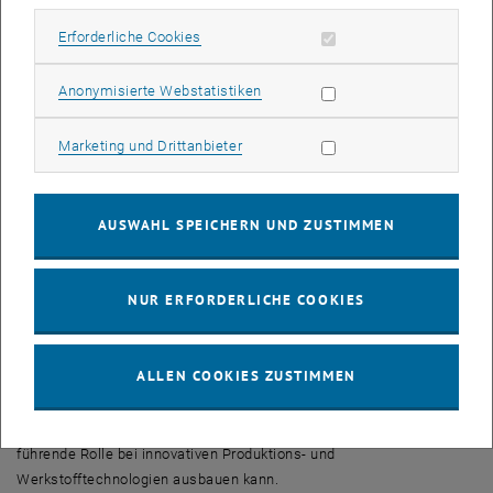
Der Schwerpunkt des "Böhler-Uddeholm Precision Strip
Erforderliche Cookies zulassen
Erforderliche Cookies
Forschungspreises" liegt unter anderem auf Forschungsgebieten
wie etwa Kaltwalztechnologie, Wärmebehandlungstechnologien,
Statistik Cookies zulassen
Anonymisierte Webstatistiken
Lasermaterialbearbeitung und Werkstoffentwicklung. Der Preis ist
auf 10 Jahre eingerichtet und mit insgesamt 29.000 Euro dotiert.
Marketing Cookies zulassen
Marketing und Drittanbieter
Nachdem die Böhler-Uddeholm Gruppe bereits in den vergangenen
Jahren kontinuierlich die Ausgaben für Forschung und Entwicklung
AUSWAHL SPEICHERN UND ZUSTIMMEN
erhöht hat, wurde auch im Geschäftsjahr 2002 der
Forschungsaufwand von 16,0 Mio. um 5% auf 16,8 Mio. Euro
gesteigert. Der größere Mitteleinsatz spiegelt sich auch in der
NUR ERFORDERLICHE COOKIES
Patentstatistik wider: Die Anzahl der Patente (inklusive
Patentanmeldungen) erhöhte sich von 297 (1997) auf 418 (2002).
Dies entspricht einer Steigerung von 41% in fünf Jahren.
ALLEN COOKIES ZUSTIMMEN
Der neue "Böhler-Uddeholm Precision Strip Forschungspreis" soll
dazu beitragen, dass der Konzern auch künftig seine international
führende Rolle bei innovativen Produktions- und
Werkstofftechnologien ausbauen kann.