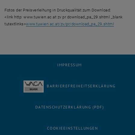
Fotos der Preisverleihung in Druckqualität zum Download:
<link http: www.tuwien.ac.at zv pr download_pa_29.shtml _blank
tutextlinks>
www.tuwien.ac.at/zv/pr/download_pa_29.shtml
IMPRESSUM
BARRIEREFREIHEITSERKLÄRUNG
DATENSCHUTZERKLÄRUNG (PDF)
COOKIEEINSTELLUNGEN