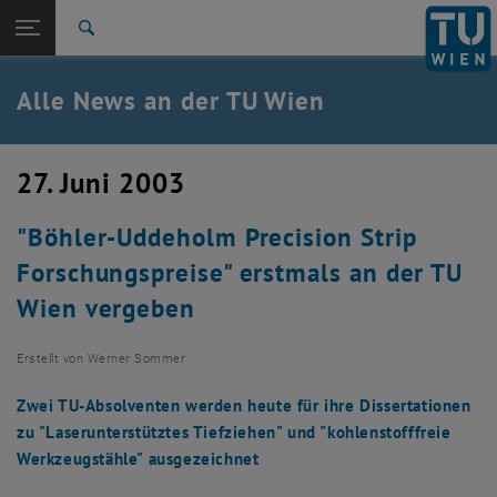
Studium
Seitennavigation öffnen
TU Login
Forschung
Suche
International
Quicklinks
Alle News an der TU Wien
Quicklinks-Menü umschalten
Karriere
Zur 1. Menü Ebene
Alle News
27. Juni 2003
Zurück zur letzten Ebene:
TU Wien Startseite
Zurück: Subseiten von TU Wien Startseite auflisten
"Böhler-Uddeholm Precision Strip
Übersicht
Forschungspreise" erstmals an der TU
Wien vergeben
Erstellt von
Werner Sommer
Zwei TU-Absolventen werden heute für ihre Dissertationen
zu "Laserunterstütztes Tiefziehen" und "kohlenstofffreie
Werkzeugstähle" ausgezeichnet