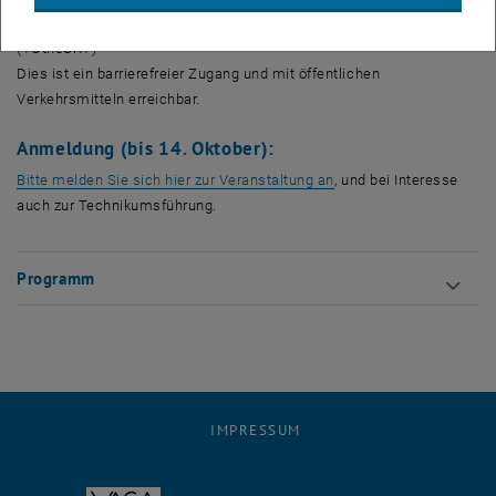
TU Wien, 1060 Wien, Getreidemarkt 9, BA Gebäude, 11. OG.
(TUtheSKY)
Dies ist ein barrierefreier Zugang und mit öffentlichen
Verkehrsmitteln erreichbar.
Anmeldung (bis 14. Oktober):
, öffnet eine externe U
Bitte melden Sie sich hier zur Veranstaltung an
, und bei Interesse
auch zur Technikumsführung.
Programm
IMPRESSUM