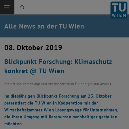
Studium
Seitennavigation öffnen
TU Login
Forschung
Suche
International
Quicklinks
Alle News an der TU Wien
Quicklinks-Menü umschalten
Karriere
Zur 1. Menü Ebene
Alle News
08. Oktober 2019
Zurück zur letzten Ebene:
TU Wien Startseite
Zurück: Subseiten von TU Wien Startseite auflisten
Blickpunkt Forschung: Klimaschutz
Übersicht
konkret @ TU Wien
Erstellt von
Forschungskoordinationszentrum für Energie und Umwelt
Im diesjährigen Blickpunkt Forschung am 23. Oktober
präsentiert die TU Wien in Kooperation mit der
Wirtschaftskammer Wien Lösungswege für Unternehmen,
die ihren Umgang mit Ressourcen nachhaltiger gestalten
möchten.