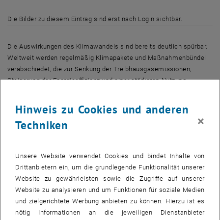
Die Bilder zu diesem Eintrag sind erst nach Login sichtbar.
Die Auswirkungen des Klimawandels sind bereits deutlich spürbar.
Weltweit werden regelmäßig Klimapakete und Maßnahmenbündel
verabschiedet, die zur Senkung der Treibhausgasemissionen,
Steigerung der Energieeffizienz und einer stärkeren Nutzung
erneuerbarer Energieträger beitragen sollen. In den letzten Jahren
zeigte sich aber auch, dass sich die Erreichung der Ziele schwierig
Hinweis zu Cookies und anderen
gestaltet. Es braucht konkrete Lösungswege.
×
Techniken
In diesem Kontext zeigen Forschungsgruppen der TU Wien mit ihren
Firmenpartnern auf, was die technischen Wissenschaften beitragen
können, um dem Klimawandel entgegenzuwirken.
Unsere Website verwendet Cookies und bindet Inhalte von
Drittanbietern ein, um die grundlegende Funktionalität unserer
In drei Sessions werden die anwendungsnahen
Website zu gewährleisten sowie die Zugriffe auf unserer
Forschungsergebnisse präsentiert:
Website zu analysieren und um Funktionen für soziale Medien
und zielgerichtete Werbung anbieten zu können. Hierzu ist es
Klimafreundliche Infrastrukturen (KI)
nötig Informationen an die jeweiligen Dienstanbieter
Klimafreundliche Produkte und Produktion (KP)